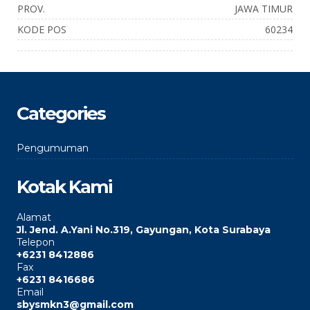
PROV.
JAWA TIMUR
KODE POS
60234
Categories
Pengumuman
Kotak Kami
Alamat
Jl. Jend. A.Yani No.319, Gayungan, Kota Surabaya
Telepon
+6231 8412886
Fax
+6231 8416686
Email
sbysmkn3@gmail.com