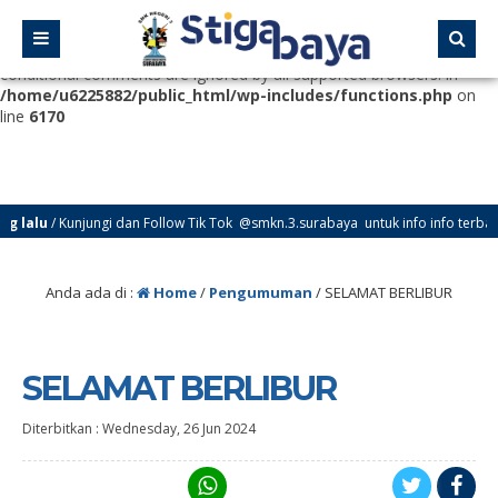
Deprecated
: Function WP_Dependencies->add_data() was called
with an argument that is
deprecated
since version 6.9.0! IE
conditional comments are ignored by all supported browsers. in
/home/u6225882/public_html/wp-includes/functions.php
on
line
6170
alu
/ Kunjungi dan Follow Tik Tok @smkn.3.surabaya untuk info info terbaru da
Anda ada di :
Home
/
Pengumuman
/
SELAMAT BERLIBUR
SELAMAT BERLIBUR
Diterbitkan :
Wednesday, 26 Jun 2024