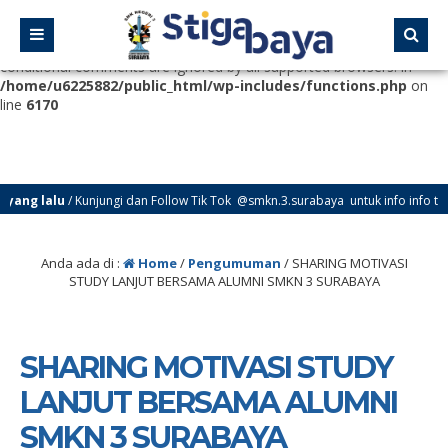
Deprecated
: Function WP_Dependencies->add_data() was called
with an argument that is
deprecated
since version 6.9.0! IE
conditional comments are ignored by all supported browsers. in
/home/u6225882/public_html/wp-includes/functions.php
on
line
6170
ng lalu
/ Kunjungi dan Follow Tik Tok @smkn.3.surabaya untuk info info terba
Anda ada di :
Home
/
Pengumuman
/
SHARING MOTIVASI
STUDY LANJUT BERSAMA ALUMNI SMKN 3 SURABAYA
SHARING MOTIVASI STUDY
LANJUT BERSAMA ALUMNI
SMKN 3 SURABAYA