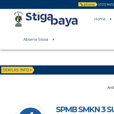
phone
(031) 841
Deprecated
: Function WP_Dependencies->add_data() was called wit
/home/u6225882/public_html/wp-includes/functions.php
on li
Home
Absensi Siswa
SEKILAS INFO
And
SPMB SMKN 3 S