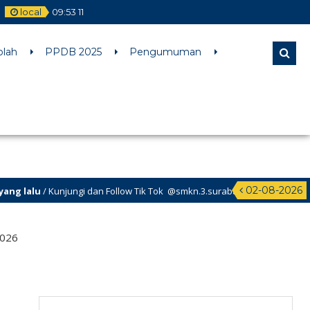
local
09
:
53
11
l comments are ignored by all supported browsers. in
olah
PPDB 2025
Pengumuman
02-08-2026
alu
/ Kunjungi dan Follow Tik Tok @smkn.3.surabaya untuk info info terb
026