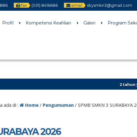
2886
fax
(031) 8416686
email
sbysmkn3@gmail.com
h an argument that is
deprecated
since version 6.9.0! IE conditiona
ne
6170
Profil
Kompetensi Keahlian
Galeri
Program Sek
2 tahun yang l
a ada di :
Home
/
Pengumuman
/
SPMB SMKN 3 SURABAYA 2
URABAYA 2026