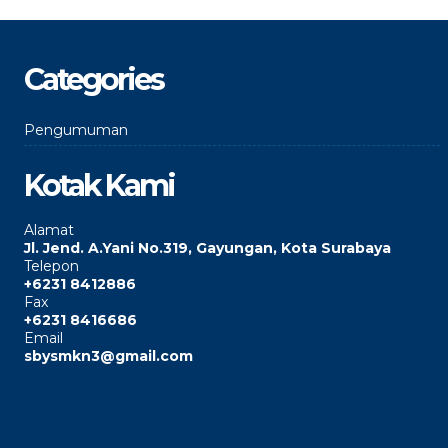
Categories
Pengumuman
Kotak Kami
Alamat
Jl. Jend. A.Yani No.319, Gayungan, Kota Surabaya
Telepon
+6231 8412886
Fax
+6231 8416686
Email
sbysmkn3@gmail.com