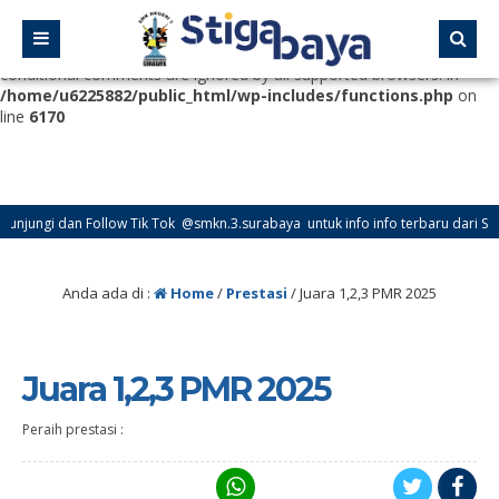
Deprecated
: Function WP_Dependencies->add_data() was called
with an argument that is
deprecated
since version 6.9.0! IE
conditional comments are ignored by all supported browsers. in
/home/u6225882/public_html/wp-includes/functions.php
on
line
6170
i dan Follow Tik Tok @smkn.3.surabaya untuk info info terbaru dari SMK Neger
Anda ada di :
Home
/
Prestasi
/
Juara 1,2,3 PMR 2025
Juara 1,2,3 PMR 2025
Peraih prestasi :