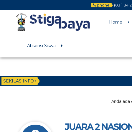
phone
(031) 841
Deprecated
: Function WP_Dependencies->add_data() was called wit
/home/u6225882/public_html/wp-includes/functions.php
on li
Home
Absensi Siswa
SEKILAS INFO
Anda ada d
JUARA 2 NASIO