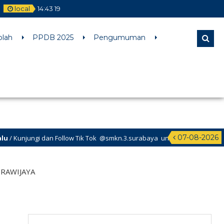
local
14
:
43
20
l comments are ignored by all supported browsers. in
olah
PPDB 2025
Pengumuman
07-08-2026
 dan Follow Tik Tok @smkn.3.surabaya untuk info info terbaru dari SMK N
BRAWIJAYA