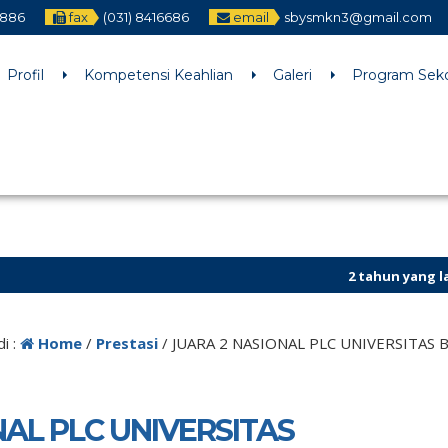
2886
fax
(031) 8416686
email
sbysmkn3@gmail.com
h an argument that is
deprecated
since version 6.9.0! IE conditiona
ne
6170
Profil
Kompetensi Keahlian
Galeri
Program Sek
2 tahun yang lalu
/ Kunjungi
i :
Home
/
Prestasi
/
JUARA 2 NASIONAL PLC UNIVERSITAS 
NAL PLC UNIVERSITAS