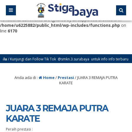
Deprecated
: Function WP_Dependencies->add_data() was called
with an argument that is
deprecated
since version 6.9.0! IE
conditional comments are ignored by all supported browsers. in
/home/u6225882/public_html/wp-includes/functions.php
on
line
6170
Kunjungi dan Follow Tik Tok @smkn.3.surabaya untuk info info terbaru dari SM
Anda ada di :
Home
/
Prestasi
/
JUARA 3 REMAJA PUTRA
KARATE
JUARA 3 REMAJA PUTRA
KARATE
Peraih prestasi :