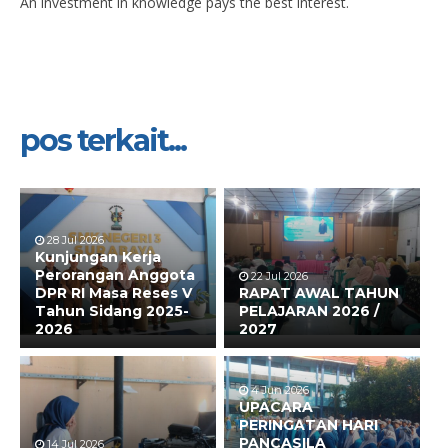
An investment in knowledge pays the best interest.
pos terkait...
28 Jul 2026
Kunjungan Kerja
Perorangan Anggota
22 Jul 2026
DPR RI Masa Reses V
RAPAT AWAL TAHUN
Tahun Sidang 2025-
PELAJARAN 2026 /
2026
2027
4 Jun 2026
UPACARA
PERINGATAN HARI
PANCASILA
14 Jul 2026