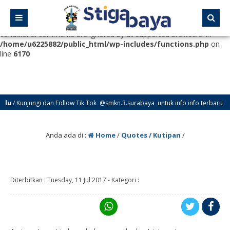
Deprecated
: Function WP_Dependencies->add_data() was called
with an argument that is
deprecated
since version 6.9.0! IE
conditional comments are ignored by all supported browsers. in
/home/u6225882/public_html/wp-includes/functions.php
on
line
6170
/ Kunjungi dan Follow Tik Tok @smkn.3.surabaya untuk info info terbaru dari 
Anda ada di :
Home
/
Quotes / Kutipan
/
Diterbitkan :
Tuesday, 11 Jul 2017
-
Kategori :