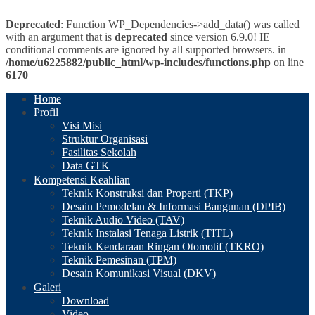
Deprecated
: Function WP_Dependencies->add_data() was called
with an argument that is
deprecated
since version 6.9.0! IE
conditional comments are ignored by all supported browsers. in
/home/u6225882/public_html/wp-includes/functions.php
on line
6170
Home
Profil
Visi Misi
Struktur Organisasi
Fasilitas Sekolah
Data GTK
Kompetensi Keahlian
Teknik Konstruksi dan Properti (TKP)
Desain Pemodelan & Informasi Bangunan (DPIB)
Teknik Audio Video (TAV)
Teknik Instalasi Tenaga Listrik (TITL)
Teknik Kendaraan Ringan Otomotif (TKRO)
Teknik Pemesinan (TPM)
Desain Komunikasi Visual (DKV)
Galeri
Download
Video