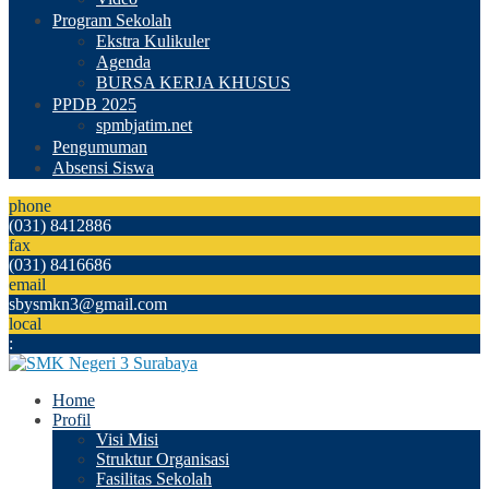
Program Sekolah
Ekstra Kulikuler
Agenda
BURSA KERJA KHUSUS
PPDB 2025
spmbjatim.net
Pengumuman
Absensi Siswa
phone
(031) 8412886
fax
(031) 8416686
email
sbysmkn3@gmail.com
local
:
Home
Profil
Visi Misi
Struktur Organisasi
Fasilitas Sekolah