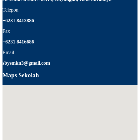
Telepon
+6231 8412886
Fax
+6231 8416686
Email
sbysmkn3@gmail.com
Maps Sekolah