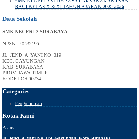
SMK NEGERI 3 SURABAYA LAKSANAKAN PSAS
BAGI KELAS X & XI TAHUN AJARAN 2025-2026
Data Sekolah
SMK NEGERI 3 SURABAYA
NPSN : 20532195
JL. JEND. A. YANI NO. 319
KEC.
GAYUNGAN
KAB.
SURABAYA
PROV.
JAWA TIMUR
KODE POS
60234
Categories
Pengumuman
Kotak Kami
Alamat
Jl. Jend. A.Yani No.319, Gayungan, Kota Surabaya