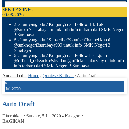
SEKILAS INFO
06-08-2026
2 tahun yang lalu
/ Kunjungi dan Follow Tik Tok
@smkn.3.surabaya untuk info info terbaru dari SMK Negeri
3 Surabaya
6 tahun yang lalu
/ Subscribe Youtube Channel kita di
@smknegeri3surabaya939 untuk info SMK Negeri 3
Surabaya
6 tahun yang lalu
/ Kunjungi dan Follow Instagram
@official_osissmkn3sby dan @official.smkn3sby untuk info
info terbaru dari SMK Negeri 3 Surabaya
Anda ada di :
Home
/
Quotes / Kutipan
/
Auto Draft
5
Jul 2020
Auto Draft
Diterbitkan :
Sunday, 5 Jul 2020
-
Kategori :
BAGIKAN