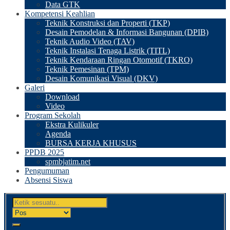
Data GTK
Kompetensi Keahlian
Teknik Konstruksi dan Properti (TKP)
Desain Pemodelan & Informasi Bangunan (DPIB)
Teknik Audio Video (TAV)
Teknik Instalasi Tenaga Listrik (TITL)
Teknik Kendaraan Ringan Otomotif (TKRO)
Teknik Pemesinan (TPM)
Desain Komunikasi Visual (DKV)
Galeri
Download
Video
Program Sekolah
Ekstra Kulikuler
Agenda
BURSA KERJA KHUSUS
PPDB 2025
spmbjatim.net
Pengumuman
Absensi Siswa