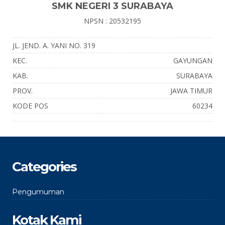
SMK NEGERI 3 SURABAYA
NPSN : 20532195
JL. JEND. A. YANI NO. 319
KEC.
GAYUNGAN
KAB.
SURABAYA
PROV.
JAWA TIMUR
KODE POS
60234
Categories
Pengumuman
Kotak Kami