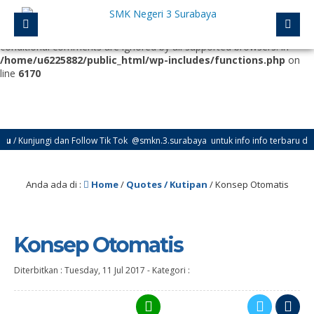
Deprecated
: Function WP_Dependencies->add_data() was called
with an argument that is
deprecated
since version 6.9.0! IE
conditional comments are ignored by all supported browsers. in
/home/u6225882/public_html/wp-includes/functions.php
on
line
6170
/ Kunjungi dan Follow Tik Tok @smkn.3.surabaya untuk info info terbaru dari 
Anda ada di :
Home
/
Quotes / Kutipan
/
Konsep Otomatis
Konsep Otomatis
Diterbitkan :
Tuesday, 11 Jul 2017
-
Kategori :