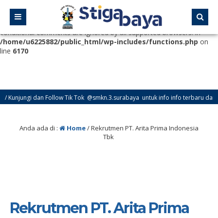
Deprecated
: Function WP_Dependencies->add_data() was called
with an argument that is
deprecated
since version 6.9.0! IE
conditional comments are ignored by all supported browsers. in
/home/u6225882/public_html/wp-includes/functions.php
on
line
6170
njungi dan Follow Tik Tok @smkn.3.surabaya untuk info info terbaru dari SMK 
njungi dan Follow Instagram @official_osissmkn3sby dan @official.smkn3sby unt
Anda ada di :
Home
/
Rekrutmen PT. Arita Prima Indonesia
Tbk
Rekrutmen PT. Arita Prima