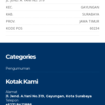
JL. JEND. A. YANI NO. 319
KEC.
GAYUNGAN
KAB.
SURABAYA
PROV.
JAWA TIMUR
KODE POS
60234
Categories
Pengumuman
Kotak Kami
Alamat
Jl. Jend. A.Yani No.319, Gayungan, Kota Surabaya
Telepon
+6231 8412886