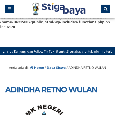
Deprecated
: Function WP_Dependencies->add_data() was called
with an argument that is
deprecated
since version 6.9.0! IE
conditional comments are ignored by all supported browsers. in
/home/u6225882/public_html/wp-includes/functions.php
on
line
6170
 lalu
/ Kunjungi dan Follow Tik Tok @smkn.3.surabaya untuk info info terbaru 
Anda ada di :
Home
/
Data Siswa
/
ADINDHA RETNO WULAN
ADINDHA RETNO WULAN