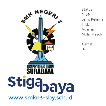
Status
NISN
Jenis Kelamin
T.T.L
Agama
Mulai Masuk
Alamat :