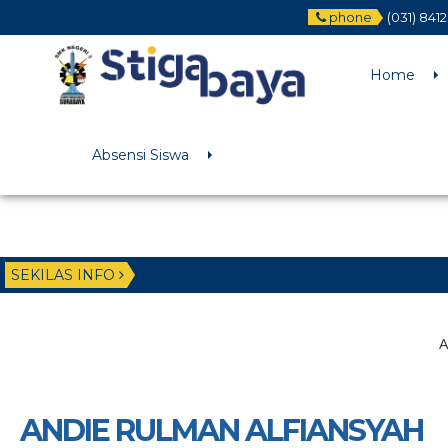
phone
(031) 841
Deprecated
: Function WP_Dependencies->add_data() was called wit
/home/u6225882/public_html/wp-includes/functions.php
on li
Home
Absensi Siswa
SEKILAS INFO
A
ANDIE RULMAN ALFIANSYAH