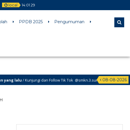
local
14
:
01
30
l comments are ignored by all supported browsers. in
olah
PPDB 2025
Pengumuman
08-08-2026
g lalu
/ Kunjungi dan Follow Tik Tok @smkn.3.surabaya untuk info info t
g lalu
/ Kunjungi dan Follow Instagram @official_osissmkn3sby dan @offi
AH