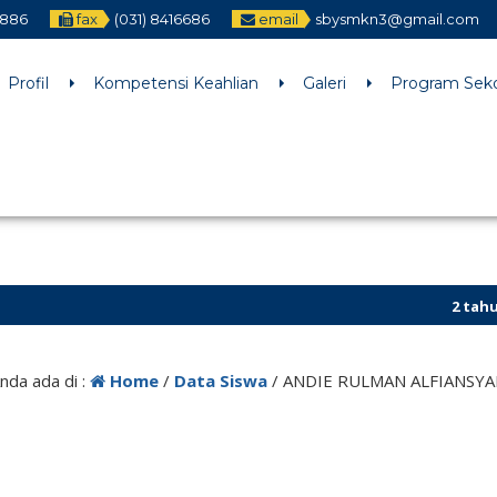
2886
fax
(031) 8416686
email
sbysmkn3@gmail.com
h an argument that is
deprecated
since version 6.9.0! IE conditiona
ne
6170
Profil
Kompetensi Keahlian
Galeri
Program Sek
2 tahun yan
6 tahun yan
nda ada di :
Home
/
Data Siswa
/
ANDIE RULMAN ALFIANSY