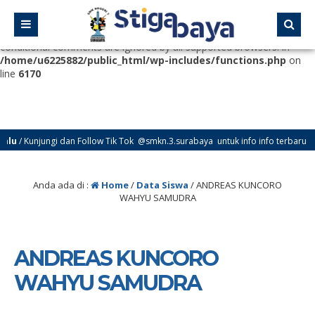
Deprecated
: Function WP_Dependencies->add_data() was called
with an argument that is
deprecated
since version 6.9.0! IE
conditional comments are ignored by all supported browsers. in
/home/u6225882/public_html/wp-includes/functions.php
on
line
6170
u
/ Kunjungi dan Follow Tik Tok @smkn.3.surabaya untuk info info terbaru dari
Anda ada di :
Home
/
Data Siswa
/
ANDREAS KUNCORO
WAHYU SAMUDRA
ANDREAS KUNCORO
WAHYU SAMUDRA