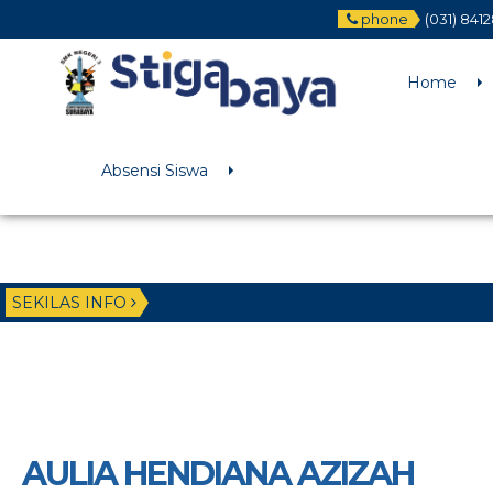
phone
(031) 841
Deprecated
: Function WP_Dependencies->add_data() was called wit
/home/u6225882/public_html/wp-includes/functions.php
on li
Home
Absensi Siswa
SEKILAS INFO
AULIA HENDIANA AZIZAH