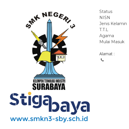
Status
NISN
Jenis Kelamin
T.T.L
Agama
Mulai Masuk
Alamat :