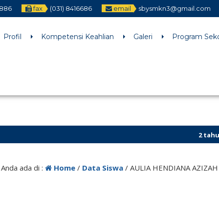
2886
fax
(031) 8416686
email
sbysmkn3@gmail.com
h an argument that is
deprecated
since version 6.9.0! IE conditiona
ne
6170
Profil
Kompetensi Keahlian
Galeri
Program Sek
2 tahun yan
6 tahun yan
Anda ada di :
Home
/
Data Siswa
/
AULIA HENDIANA AZIZAH