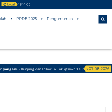
local
18
:
14
06
l comments are ignored by all supported browsers. in
olah
PPDB 2025
Pengumuman
07-08-2026
g lalu
/ Kunjungi dan Follow Tik Tok @smkn.3.surabaya untuk info info t
g lalu
/ Kunjungi dan Follow Instagram @official_osissmkn3sby dan @offic