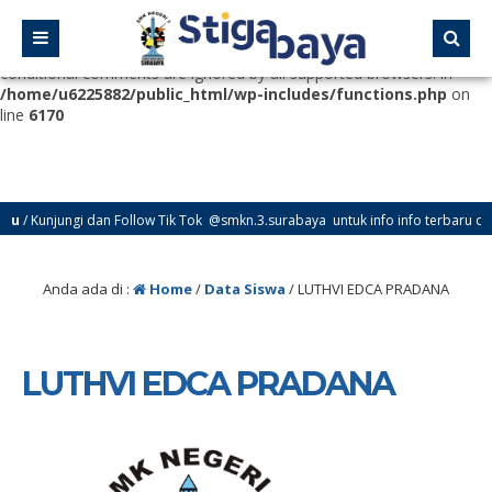
Deprecated
: Function WP_Dependencies->add_data() was called
with an argument that is
deprecated
since version 6.9.0! IE
conditional comments are ignored by all supported browsers. in
/home/u6225882/public_html/wp-includes/functions.php
on
line
6170
/ Kunjungi dan Follow Tik Tok @smkn.3.surabaya untuk info info terbaru dari 
Anda ada di :
Home
/
Data Siswa
/
LUTHVI EDCA PRADANA
LUTHVI EDCA PRADANA