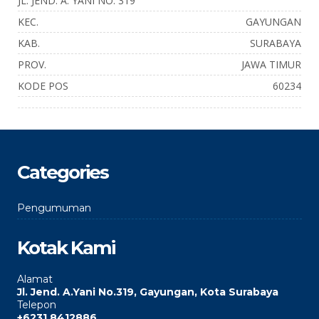
JL. JEND. A. YANI NO. 319
KEC.
GAYUNGAN
KAB.
SURABAYA
PROV.
JAWA TIMUR
KODE POS
60234
Categories
Pengumuman
Kotak Kami
Alamat
Jl. Jend. A.Yani No.319, Gayungan, Kota Surabaya
Telepon
+6231 8412886