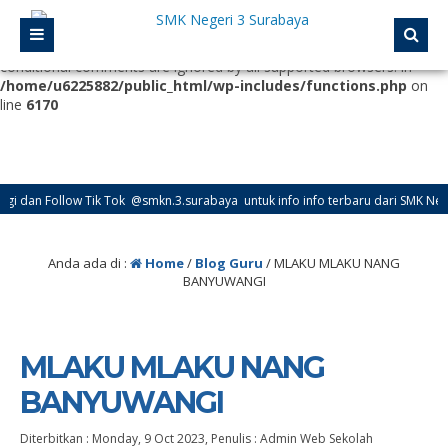
Deprecated
: Function WP_Dependencies->add_data() was called
with an argument that is
deprecated
since version 6.9.0! IE
conditional comments are ignored by all supported browsers. in
/home/u6225882/public_html/wp-includes/functions.php
on
line
6170
Follow Tik Tok @smkn.3.surabaya untuk info info terbaru dari SMK Negeri 3 Su
Anda ada di :
Home
/
Blog Guru
/
MLAKU MLAKU NANG
BANYUWANGI
MLAKU MLAKU NANG
BANYUWANGI
Diterbitkan :
Monday, 9 Oct 2023
, Penulis :
Admin Web Sekolah