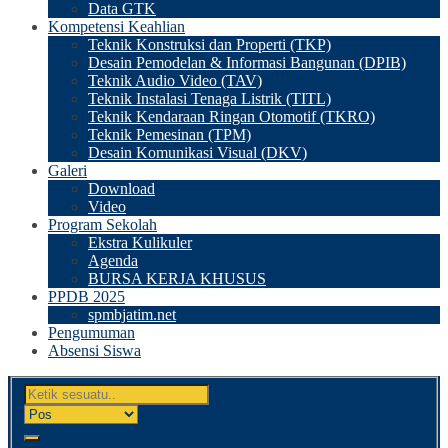
Data GTK
Kompetensi Keahlian
Teknik Konstruksi dan Properti (TKP)
Desain Pemodelan & Informasi Bangunan (DPIB)
Teknik Audio Video (TAV)
Teknik Instalasi Tenaga Listrik (TITL)
Teknik Kendaraan Ringan Otomotif (TKRO)
Teknik Pemesinan (TPM)
Desain Komunikasi Visual (DKV)
Galeri
Download
Video
Program Sekolah
Ekstra Kulikuler
Agenda
BURSA KERJA KHUSUS
PPDB 2025
spmbjatim.net
Pengumuman
Absensi Siswa