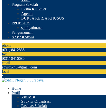
Program Sekolah
Ekstra Kulikuler
Agenda
BURSA KERJA KHUSUS
PPDB 2025
spmbjatim.net
Pengumuman
Absensi Siswa
phone
(031) 8412886
fax
(031) 8416686
email
sbysmkn3@gmail.com
local
:
Home
Profil
Visi Misi
Struktur Organisasi
Fasilitas Sekolah