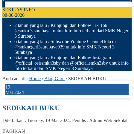
SEKILAS INFO
08-08-2026
2 tahun yang lalu
/ Kunjungi dan Follow Tik Tok
@smkn.3.surabaya untuk info info terbaru dari SMK Negeri
3 Surabaya
6 tahun yang lalu
/ Subscribe Youtube Channel kita di
@smknegeri3surabaya939 untuk info SMK Negeri 3
Surabaya
6 tahun yang lalu
/ Kunjungi dan Follow Instagram
@official_osissmkn3sby dan @official.smkn3sby untuk info
info terbaru dari SMK Negeri 3 Surabaya
Anda ada di :
Home
/
Blog Guru
/
SEDEKAH BUKU
19
Mar 2024
SEDEKAH BUKU
Diterbitkan :
Tuesday, 19 Mar 2024
, Penulis :
Admin Web Sekolah
0
BAGIKAN