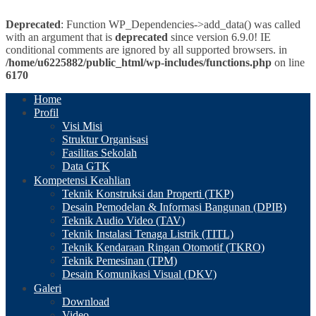
Deprecated
: Function WP_Dependencies->add_data() was called
with an argument that is
deprecated
since version 6.9.0! IE
conditional comments are ignored by all supported browsers. in
/home/u6225882/public_html/wp-includes/functions.php
on line
6170
Home
Profil
Visi Misi
Struktur Organisasi
Fasilitas Sekolah
Data GTK
Kompetensi Keahlian
Teknik Konstruksi dan Properti (TKP)
Desain Pemodelan & Informasi Bangunan (DPIB)
Teknik Audio Video (TAV)
Teknik Instalasi Tenaga Listrik (TITL)
Teknik Kendaraan Ringan Otomotif (TKRO)
Teknik Pemesinan (TPM)
Desain Komunikasi Visual (DKV)
Galeri
Download
Video