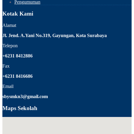
Pengumuman
Kotak Kami
Alamat
Jl. Jend. A.Yani No.319, Gayungan, Kota Surabaya
Telepon
+6231 8412886
Fax
+6231 8416686
Email
sbysmkn3@gmail.com
Maps Sekolah