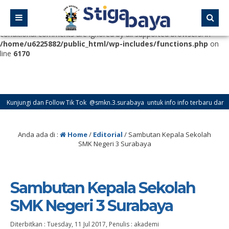
Deprecated
: Function WP_Dependencies->add_data() was called
with an argument that is
deprecated
since version 6.9.0! IE
conditional comments are ignored by all supported browsers. in
/home/u6225882/public_html/wp-includes/functions.php
on
line
6170
njungi dan Follow Tik Tok @smkn.3.surabaya untuk info info terbaru dari SMK N
Anda ada di :
Home
/
Editorial
/
Sambutan Kepala Sekolah
SMK Negeri 3 Surabaya
Sambutan Kepala Sekolah
SMK Negeri 3 Surabaya
Diterbitkan :
Tuesday, 11 Jul 2017
, Penulis :
akademi