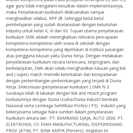
agar guru tidak mengalami kesulitan dalam implementasinya,
maka Penyelarasan kurikulum dilaksanakan sampai
menghasilkan silabus, RPP dll. Sehingga betul-betul
pembelajaran yang sudah diselaraskan dengan kebutuhan
industry untuk kelas X, XI dan XII. Tujuan utama penyelarasan
kurikulum SMK adalah meningkatkan relevansi pencapaian
kompetensi-kompetensi oleh siswa di sekolah dengan
kompetensi-kompetensi yang diperlukan di institusi pasangan
atau pengguna lulusan yaitu Dunia Kerja. Dengan melakukan
penyelarasan kurikulum secara terencana, terprogram, dan
berkelanjutan, SMK akan selalu menghasilkan lulusan yang link
and ( super) match /memilki keterkaitan dan kesepadanan
dengan perkembangan-perkembangan yang terjadi di Dunia
Kerja. Sinkronisasi (penyelarasan kurikulum ) SMK N 3
Surabaya telah di lakukan dengan link and mtach program
kurikulumnya dengan Dunia Usaha/Dunia Industri berskala
Nasional serta Lembaga Sertifikasi Profesi ( P3) . Industri yang
bekerjasama sebagai Nara sumber dalam penyelarasan
Kurikulum antara lain : PT. BAMBANG DJAJA, AUTO 2000, PT.
ELEKTRONIX, CV. EVAN MANUFACTURING, DISPERINDANG
PROV. JATIM, PT. BINA KARYA (Persero). Kegiatan ini