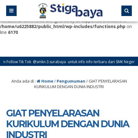
Deprecated
: Function WP_Dependencies->add_data() was called
with an argument that is
deprecated
since version 6.9.0! IE
conditional comments are ignored by all supported browsers. in
/home/u6225882/public_html/wp-includes/functions.php
on
line
6170
ik Tok @smkn.3.surabaya untuk info info terbaru dari SMK Negeri 3 Surabaya
Anda ada di :
Home
/
Pengumuman
/
GIAT PENYELARASAN
KURIKULUM DENGAN DUNIA INDUSTRI
GIAT PENYELARASAN
KURIKULUM DENGAN DUNIA
INDUSTRI