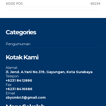
KODE POS
60234
Categories
Pengumuman
Kotak Kami
Alamat
Jl. Jend. A.Yani No.319, Gayungan, Kota Surabaya
Telepon
+6231 8412886
Fax
+6231 8416686
Email
sbysmkn3@gmail.com