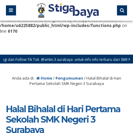
Deprecated
: Function WP_Dependencies->add_data() was called
with an argument that is
deprecated
since version 6.9.0! IE
conditional comments are ignored by all supported browsers. in
/home/u6225882/public_html/wp-includes/functions.php
on
line
6170
llow Tik Tok @smkn.3.surabaya untuk info info terbaru dari SMK Negeri 3 Sura
Anda ada di :
Home
/
Pengumuman
/
Halal Bihalal di Hari
Pertama Sekolah SMK Negeri 3 Surabaya
Halal Bihalal di Hari Pertama
Sekolah SMK Negeri 3
Surabaya