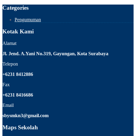
Categories
Pengumuman
Kotak Kami
Alamat
Jl. Jend. A.Yani No.319, Gayungan, Kota Surabaya
Telepon
+6231 8412886
Fax
+6231 8416686
Email
sbysmkn3@gmail.com
Maps Sekolah