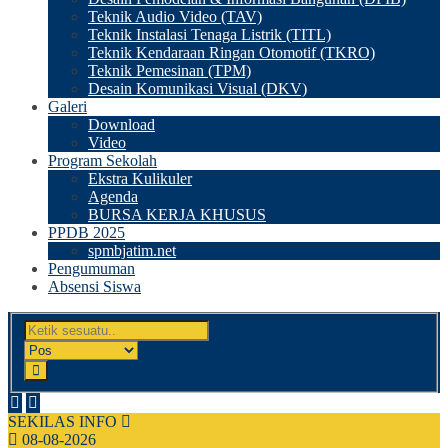
Teknik Audio Video (TAV)
Teknik Instalasi Tenaga Listrik (TITL)
Teknik Kendaraan Ringan Otomotif (TKRO)
Teknik Pemesinan (TPM)
Desain Komunikasi Visual (DKV)
Galeri
Download
Video
Program Sekolah
Ekstra Kulikuler
Agenda
BURSA KERJA KHUSUS
PPDB 2025
spmbjatim.net
Pengumuman
Absensi Siswa
SEKILAS INFO
08-08-2026