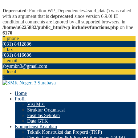
Deprecated
: Function WP_Dependencies->add_data() was called
with an argument that is
deprecated
since version 6.9.0! IE
conditional comments are ignored by all supported browsers. in
/home/u6225882/public_html/wp-includes/functions.php
on line
6170
phone
(031) 8412886
fax
(031) 8416686
email
sbysmkn3@gmail.com
local
:
Home
Profil
Visi Misi
Struktur Organisasi
Fasilitas Sekolah
Data GTK
Kompetensi Keahlian
Teknik Konstruksi dan Properti (TKP)
Desain Pemodelan & Informasi Bangunan (DPIB)