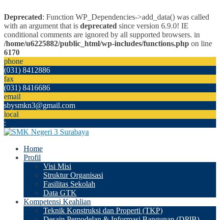
Deprecated
: Function WP_Dependencies->add_data() was called
with an argument that is
deprecated
since version 6.9.0! IE
conditional comments are ignored by all supported browsers. in
/home/u6225882/public_html/wp-includes/functions.php
on line
6170
phone
(031) 8412886
fax
(031) 8416686
email
sbysmkn3@gmail.com
local
:
Home
Profil
Visi Misi
Struktur Organisasi
Fasilitas Sekolah
Data GTK
Kompetensi Keahlian
Teknik Konstruksi dan Properti (TKP)
Desain Pemodelan & Informasi Bangunan (DPIB)