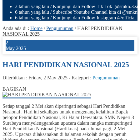
2 tahun yang lalu
/ Kunjungi dan Follow Tik Tok @smkn.3.sura
6 tahun yang lalu
/ Subscribe Youtube Channel kita di @smkn
6 tahun yang lalu
/ Kunjungi dan Follow Instagram @official_o
Anda ada di :
Home
/
Pengumuman
/
HARI PENDIDIKAN
NASIONAL 2025
2
May 2025
HARI PENDIDIKAN NASIONAL 2025
Diterbitkan :
Friday, 2 May 2025
-
Kategori :
Pengumuman
1
BAGIKAN
Setiap tanggal 2 Mei akan diperingati sebagai Hari Pendidikan
Nasional . Hari ini sekaligus untuk mengenang kelahiran Bapak
pelopor Pendidikan Nasional, Ki Hajar Dewantara. SMK Negeri 3
Surabaya menyelenggarakan upacara dalam rangka memperingati
Hari Pendidikan Nasional (Hardiknas) pada Jumat pagi, 2 Mei
2025. Upacara dilaksanakan di halaman sekolah dengan penuh
khidmat dan semangat kebangsaan. Bertindak sebagai pembina