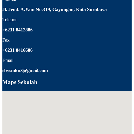
Jl. Jend. A.Yani No.319, Gayungan, Kota Surabaya
Telepon
+6231 8412886
Fax
+6231 8416686
Email
sbysmkn3@gmail.com
Maps Sekolah