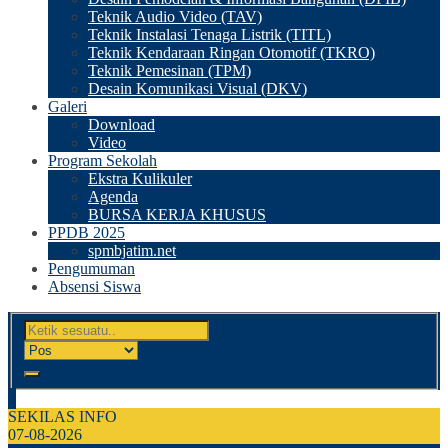
Teknik Audio Video (TAV)
Teknik Instalasi Tenaga Listrik (TITL)
Teknik Kendaraan Ringan Otomotif (TKRO)
Teknik Pemesinan (TPM)
Desain Komunikasi Visual (DKV)
Galeri
Download
Video
Program Sekolah
Ekstra Kulikuler
Agenda
BURSA KERJA KHUSUS
PPDB 2025
spmbjatim.net
Pengumuman
Absensi Siswa
SEKILAS INFO
07-08-2026