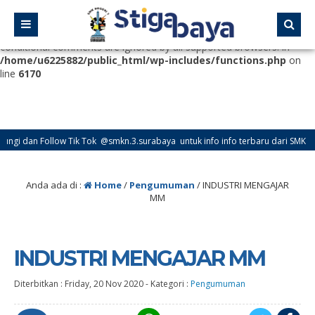
Deprecated
: Function WP_Dependencies->add_data() was called
with an argument that is
deprecated
since version 6.9.0! IE
conditional comments are ignored by all supported browsers. in
/home/u6225882/public_html/wp-includes/functions.php
on
line
6170
Follow Tik Tok @smkn.3.surabaya untuk info info terbaru dari SMK Negeri 3 Su
Anda ada di :
Home
/
Pengumuman
/
INDUSTRI MENGAJAR
MM
INDUSTRI MENGAJAR MM
Diterbitkan :
Friday, 20 Nov 2020
-
Kategori :
Pengumuman