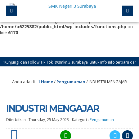
Deprecated
: Function WP_Dependencies->add_data() was called
with an argument that is
deprecated
since version 6.9.0! IE
conditional comments are ignored by all supported browsers. in
/home/u6225882/public_html/wp-includes/functions.php
on
line
6170
jungi dan Follow Tik Tok @smkn.3.surabaya untuk info info terbaru dari SMK N
Anda ada di :
Home
/
Pengumuman
/
INDUSTRI MENGAJAR
INDUSTRI MENGAJAR
Diterbitkan :
Thursday, 25 May 2023
-
Kategori :
Pengumuman
0