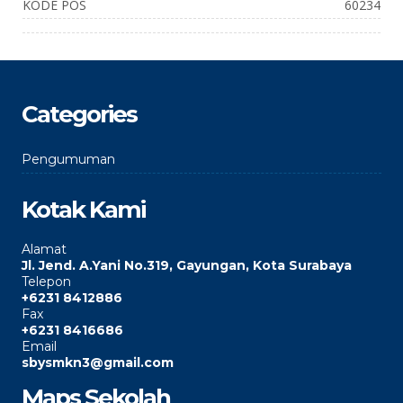
KODE POS
60234
Categories
Pengumuman
Kotak Kami
Alamat
Jl. Jend. A.Yani No.319, Gayungan, Kota Surabaya
Telepon
+6231 8412886
Fax
+6231 8416686
Email
sbysmkn3@gmail.com
Maps Sekolah