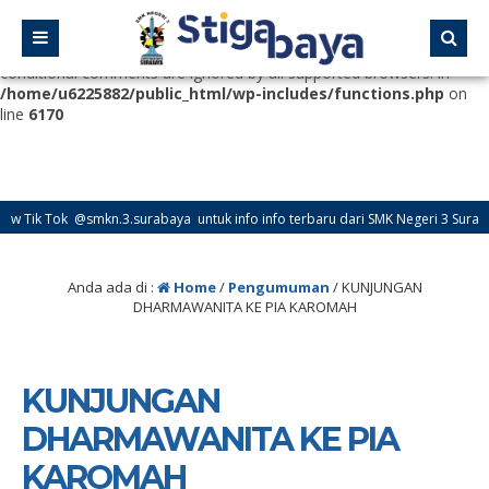
Deprecated
: Function WP_Dependencies->add_data() was called
with an argument that is
deprecated
since version 6.9.0! IE
conditional comments are ignored by all supported browsers. in
/home/u6225882/public_html/wp-includes/functions.php
on
line
6170
kn.3.surabaya untuk info info terbaru dari SMK Negeri 3 Surabaya
6 
Anda ada di :
Home
/
Pengumuman
/
KUNJUNGAN
DHARMAWANITA KE PIA KAROMAH
KUNJUNGAN
DHARMAWANITA KE PIA
KAROMAH