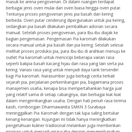
masuk ke arena pengovenan. Di dalam ruangan terdapat
berbagai jenis oven mulai dari oven biasa hingga oven putar.
Tentunya proses pengovenan jenis pia basah dan kering
berbeda. Oven putar cenderung dipergunakan untuk pia kering,
sedangkan pia basah dilakukan pembalikan adonan secara
manual. Setelah proses pengovenan, para Ibu-ibu diajak ke
bagian pengemasan. Pengemasan Pia karomah dilakukan
secara manual untuk pia basah dan pia kering. Setelah selesai
melihat proses produksi pia, para Ibu-ibu di arahkan menuju ke
outlet Pia karomah untuk mencicipi beberapa varian rasa
seperti bakpia basah kacang hijau dan rasa yang lain serta pia
kering. Variasi rasa yang untuk menjadi daya tarik tersendiri
bagi Pia karomah. Narasumber juga berbagi cerita terkait
sejarah pia, perjalanan perkembangan pia, bagaimana proses
manajemen usaha, kenapa bisa mempertahankan harga jual
yang relatif sama di setiap cabangnya, dan berbagai kiat-kiat
dalam mengembangkan usaha. Dengan hati penuh rasa terima
kasih, rombongan Dharmawanita SMKN 3 Surabaya
meninggalkan Pia Karomah dengan tak lupa saling bertukar
kenang-kenangan. Kujungan ini tidak hanya meningkatkan
pengetahuan kuliner tradisional melainkan juga memberikan
inspirasi untuk menjadi wirausaha dengan mengembangkan