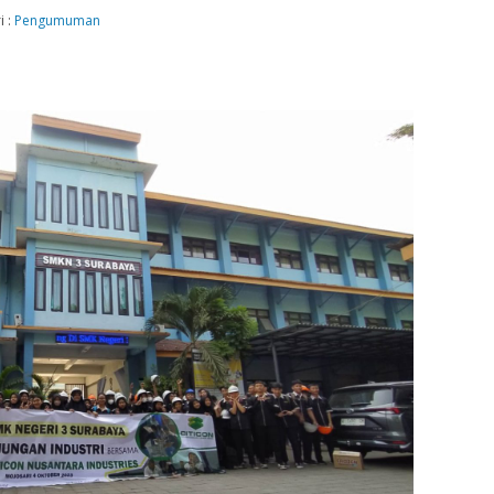
i :
Pengumuman