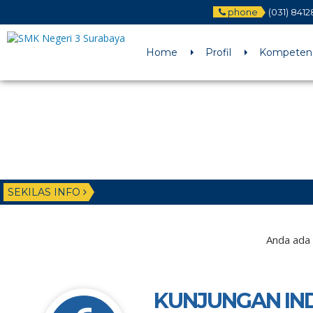
phone
(031) 841
Deprecated
: Function WP_Dependencies->add_data() was called wit
/home/u6225882/public_html/wp-includes/functions.php
on li
Home
Profil
Kompetens
SEKILAS INFO
Anda ada 
KUNJUNGAN IND