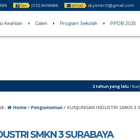
2886
fax
(031) 8416686
email
sbysmkn3@gmail.com
h an argument that is
deprecated
since version 6.9.0! IE conditiona
ne
6170
i Keahlian
Galeri
Program Sekolah
PPDB 2025
2 tahun yang lalu
/ Kunjungi dan Follow Tik 
di :
Home
/
Pengumuman
/
KUNJUNGAN INDUSTRI SMKN 3 
USTRI SMKN 3 SURABAYA