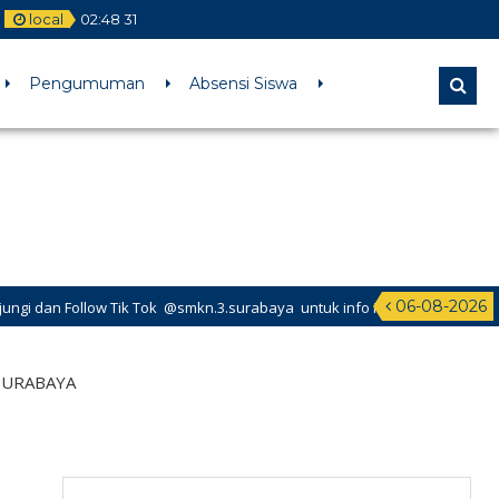
local
02
:
48
32
l comments are ignored by all supported browsers. in
Pengumuman
Absensi Siswa
06-08-2026
Tok @smkn.3.surabaya untuk info info terbaru dari SMK Negeri 3 Surabaya
SURABAYA