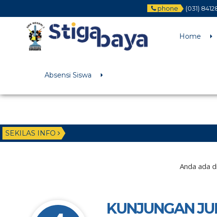
phone
(031) 841
Deprecated
: Function WP_Dependencies->add_data() was called wit
/home/u6225882/public_html/wp-includes/functions.php
on li
Home
Absensi Siswa
SEKILAS INFO
Anda ada di
KUNJUNGAN JUR