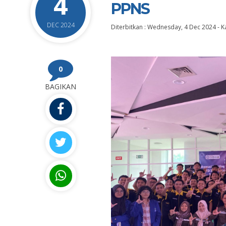
4
PPNS
DEC 2024
Diterbitkan :
Wednesday, 4 Dec 2024
-
K
0
BAGIKAN