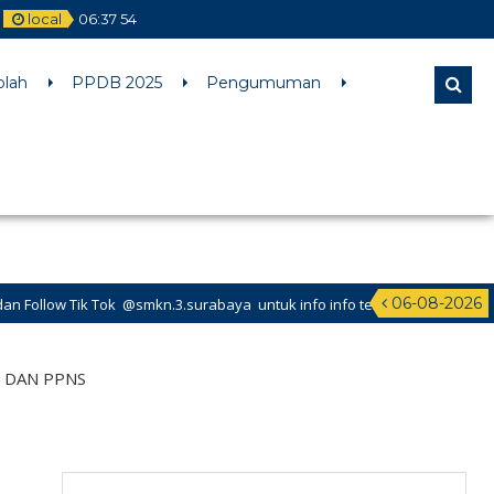
local
06
:
37
55
l comments are ignored by all supported browsers. in
olah
PPDB 2025
Pengumuman
06-08-2026
n.3.surabaya untuk info info terbaru dari SMK Negeri 3 Surabaya
S DAN PPNS