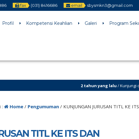
2886
fax
(031) 8416686
email
sbysmkn3@gmail.com
h an argument that is
deprecated
since version 6.9.0! IE conditiona
ne
6170
Profil
Kompetensi Keahlian
Galeri
Program Sek
2 tahun yang lalu
/ Kunjungi dan Follow Tik Tok @smk
 :
Home
/
Pengumuman
/
KUNJUNGAN JURUSAN TITL KE IT
USAN TITL KE ITS DAN