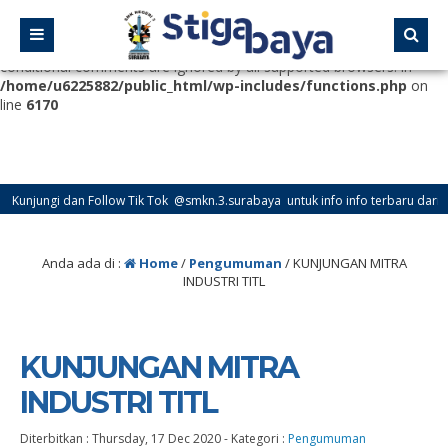
Deprecated
: Function WP_Dependencies->add_data() was called
with an argument that is
deprecated
since version 6.9.0! IE
conditional comments are ignored by all supported browsers. in
/home/u6225882/public_html/wp-includes/functions.php
on
line
6170
ngi dan Follow Tik Tok @smkn.3.surabaya untuk info info terbaru dari SMK Neg
Anda ada di :
Home
/
Pengumuman
/
KUNJUNGAN MITRA
INDUSTRI TITL
KUNJUNGAN MITRA
INDUSTRI TITL
Diterbitkan :
Thursday, 17 Dec 2020
-
Kategori :
Pengumuman