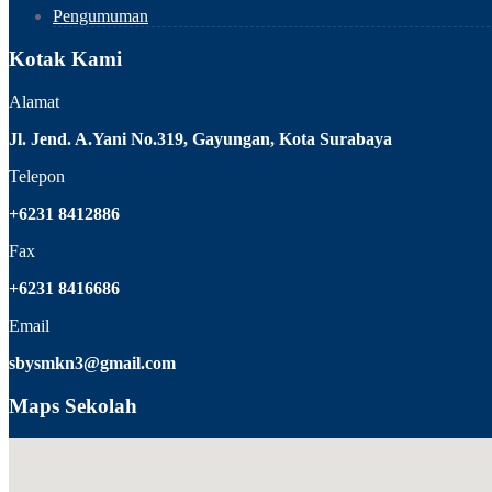
Pengumuman
Kotak Kami
Alamat
Jl. Jend. A.Yani No.319, Gayungan, Kota Surabaya
Telepon
+6231 8412886
Fax
+6231 8416686
Email
sbysmkn3@gmail.com
Maps Sekolah