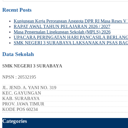
Recent Posts
Kunjungan Kerja Perorangan Anggota DPR RI Masa Reses V 
RAPAT AWAL TAHUN PELAJARAN 2026 / 2027
Masa Pengenalan Lingkungan Sekolah (MPLS) 2026
UPACARA PERINGATAN HARI PANCASILA BERLANG
SMK NEGERI 3 SURABAYA LAKSANAKAN PSAS BAGI 
Data Sekolah
SMK NEGERI 3 SURABAYA
NPSN : 20532195
JL. JEND. A. YANI NO. 319
KEC.
GAYUNGAN
KAB.
SURABAYA
PROV.
JAWA TIMUR
KODE POS
60234
Categories