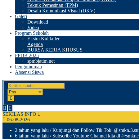
Teknik Pemesinan (TPM)
Desain Komunikasi Visual (DKV)
Galeri
Download
Video
Program Sekolah
Ekstra Kulikuler
Agenda
BURSA KERJA KHUSUS
PPDB 2025
spmbjatim.net
Pengumuman
Absensi Siswa
SEKILAS INFO
06-08-2026
2 tahun yang lalu
/ Kunjungi dan Follow Tik Tok @smkn.3.sura
6 tahun yang lalu
/ Subscribe Youtube Channel kita di @smkn