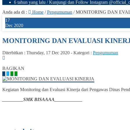
6 tahun yang lalu
/ Kunjungi dan Follow Instagram @official_o
Anda ada di :
Home
/
Pengumuman
/
MONITORING DAN EVAL
17
Dec 2020
MONITORING DAN EVALUASI KINER
Diterbitkan :
Thursday, 17 Dec 2020
-
Kategori :
Pengumuman
0
BAGIKAN
Kegiatan Monitoring dan Evaluasi Kinerja dari Pengawas Dinas Pen
_________SMK BISAAAA____________