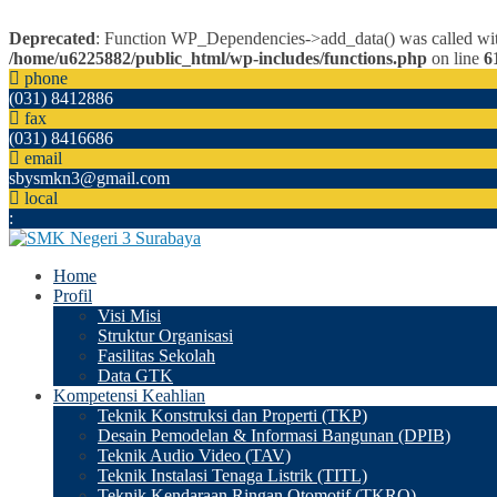
Deprecated
: Function WP_Dependencies->add_data() was called wit
/home/u6225882/public_html/wp-includes/functions.php
on line
6
phone
(031) 8412886
fax
(031) 8416686
email
sbysmkn3@gmail.com
local
:
Home
Profil
Visi Misi
Struktur Organisasi
Fasilitas Sekolah
Data GTK
Kompetensi Keahlian
Teknik Konstruksi dan Properti (TKP)
Desain Pemodelan & Informasi Bangunan (DPIB)
Teknik Audio Video (TAV)
Teknik Instalasi Tenaga Listrik (TITL)
Teknik Kendaraan Ringan Otomotif (TKRO)