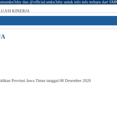
sissmkn3sby dan @official.smkn3sby untuk info info terbaru dari SM
UASI KINERJA
JA
didikan Provinsi Jawa Timur tanggal 08 Desember 2020