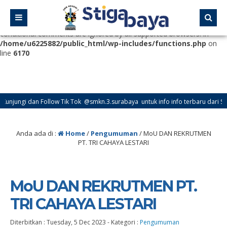
Deprecated
: Function WP_Dependencies->add_data() was called
with an argument that is
deprecated
since version 6.9.0! IE
conditional comments are ignored by all supported browsers. in
/home/u6225882/public_html/wp-includes/functions.php
on
line
6170
i dan Follow Tik Tok @smkn.3.surabaya untuk info info terbaru dari SMK Neger
Anda ada di :
Home
/
Pengumuman
/
MoU DAN REKRUTMEN
PT. TRI CAHAYA LESTARI
MoU DAN REKRUTMEN PT.
TRI CAHAYA LESTARI
Diterbitkan :
Tuesday, 5 Dec 2023
-
Kategori :
Pengumuman