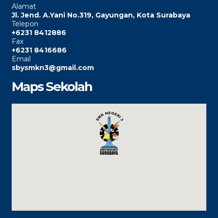
Alamat
Jl. Jend. A.Yani No.319, Gayungan, Kota Surabaya
Telepon
+6231 8412886
Fax
+6231 8416686
Email
sbysmkn3@gmail.com
Maps Sekolah