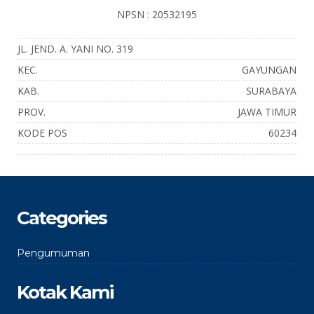
NPSN : 20532195
JL. JEND. A. YANI NO. 319
KEC.
GAYUNGAN
KAB.
SURABAYA
PROV.
JAWA TIMUR
KODE POS
60234
Categories
Pengumuman
Kotak Kami