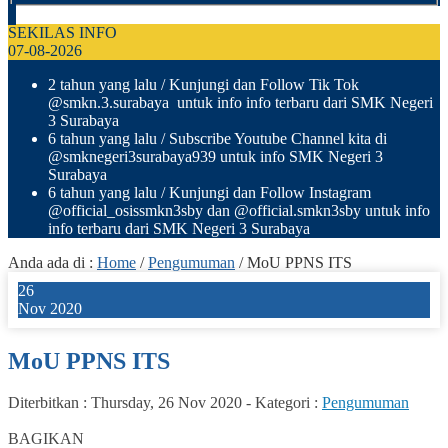
SEKILAS INFO
07-08-2026
2 tahun yang lalu
/ Kunjungi dan Follow Tik Tok
@smkn.3.surabaya untuk info info terbaru dari SMK Negeri
3 Surabaya
6 tahun yang lalu
/ Subscribe Youtube Channel kita di
@smknegeri3surabaya939 untuk info SMK Negeri 3
Surabaya
6 tahun yang lalu
/ Kunjungi dan Follow Instagram
@official_osissmkn3sby dan @official.smkn3sby untuk info
info terbaru dari SMK Negeri 3 Surabaya
Anda ada di :
Home
/
Pengumuman
/
MoU PPNS ITS
26
Nov 2020
MoU PPNS ITS
Diterbitkan :
Thursday, 26 Nov 2020
-
Kategori :
Pengumuman
0
BAGIKAN