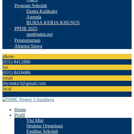
Program Sekolah
Ekstra Kulikuler
Agenda
BURSA KERJA KHUSUS
PPDB 2025
spmbjatim.net
Pengumuman
Absensi Siswa
phone
(031) 8412886
fax
(031) 8416686
email
sbysmkn3@gmail.com
local
:
Home
Profil
Visi Misi
Struktur Organisasi
Fasilitas Sekolah