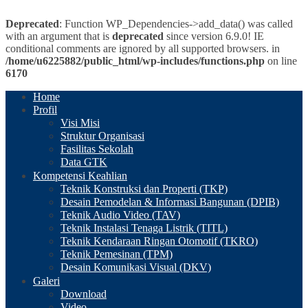
Deprecated
: Function WP_Dependencies->add_data() was called
with an argument that is
deprecated
since version 6.9.0! IE
conditional comments are ignored by all supported browsers. in
/home/u6225882/public_html/wp-includes/functions.php
on line
6170
Home
Profil
Visi Misi
Struktur Organisasi
Fasilitas Sekolah
Data GTK
Kompetensi Keahlian
Teknik Konstruksi dan Properti (TKP)
Desain Pemodelan & Informasi Bangunan (DPIB)
Teknik Audio Video (TAV)
Teknik Instalasi Tenaga Listrik (TITL)
Teknik Kendaraan Ringan Otomotif (TKRO)
Teknik Pemesinan (TPM)
Desain Komunikasi Visual (DKV)
Galeri
Download
Video