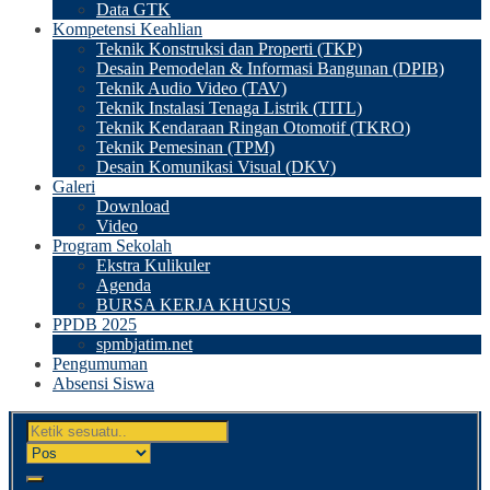
Data GTK
Kompetensi Keahlian
Teknik Konstruksi dan Properti (TKP)
Desain Pemodelan & Informasi Bangunan (DPIB)
Teknik Audio Video (TAV)
Teknik Instalasi Tenaga Listrik (TITL)
Teknik Kendaraan Ringan Otomotif (TKRO)
Teknik Pemesinan (TPM)
Desain Komunikasi Visual (DKV)
Galeri
Download
Video
Program Sekolah
Ekstra Kulikuler
Agenda
BURSA KERJA KHUSUS
PPDB 2025
spmbjatim.net
Pengumuman
Absensi Siswa