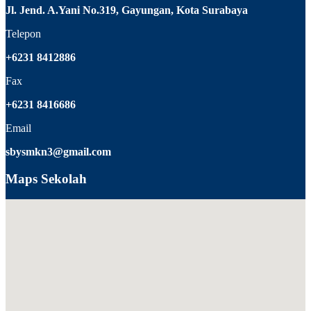
Jl. Jend. A.Yani No.319, Gayungan, Kota Surabaya
Telepon
+6231 8412886
Fax
+6231 8416686
Email
sbysmkn3@gmail.com
Maps Sekolah