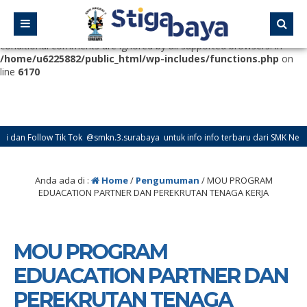
Deprecated
: Function WP_Dependencies->add_data() was called
with an argument that is
deprecated
since version 6.9.0! IE
conditional comments are ignored by all supported browsers. in
/home/u6225882/public_html/wp-includes/functions.php
on
line
6170
n Follow Tik Tok @smkn.3.surabaya untuk info info terbaru dari SMK Negeri 3 
Anda ada di :
Home
/
Pengumuman
/
MOU PROGRAM
EDUACATION PARTNER DAN PEREKRUTAN TENAGA KERJA
MOU PROGRAM
EDUACATION PARTNER DAN
PEREKRUTAN TENAGA