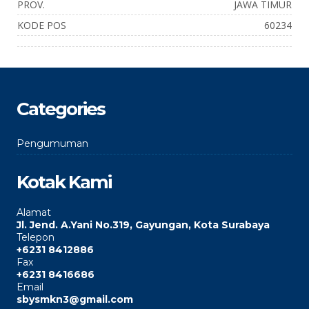
PROV.
JAWA TIMUR
KODE POS
60234
Categories
Pengumuman
Kotak Kami
Alamat
Jl. Jend. A.Yani No.319, Gayungan, Kota Surabaya
Telepon
+6231 8412886
Fax
+6231 8416686
Email
sbysmkn3@gmail.com