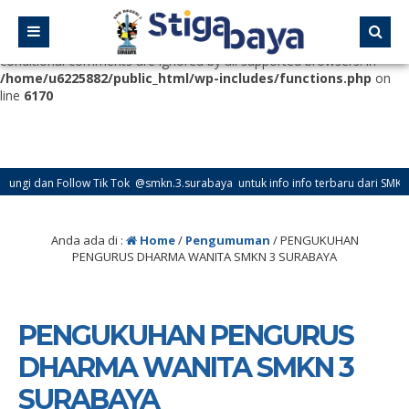
Deprecated
: Function WP_Dependencies->add_data() was called
with an argument that is
deprecated
since version 6.9.0! IE
conditional comments are ignored by all supported browsers. in
/home/u6225882/public_html/wp-includes/functions.php
on
line
6170
an Follow Tik Tok @smkn.3.surabaya untuk info info terbaru dari SMK Negeri 3
Anda ada di :
Home
/
Pengumuman
/
PENGUKUHAN
PENGURUS DHARMA WANITA SMKN 3 SURABAYA
PENGUKUHAN PENGURUS
DHARMA WANITA SMKN 3
SURABAYA