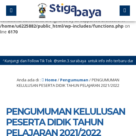
Deprecated
: Function WP_Dependencies->add_data() was called
with an argument that is
deprecated
since version 6.9.0! IE
conditional comments are ignored by all supported browsers. in
/home/u6225882/public_html/wp-includes/functions.php
on
line
6170
unjungi dan Follow Tik Tok @smkn.3.surabaya untuk info info terbaru dari SMK
Anda ada di :
Home
/
Pengumuman
/
PENGUMUMAN
KELULUSAN PESERTA DIDIK TAHUN PELAJARAN 2021/2022
PENGUMUMAN KELULUSAN
PESERTA DIDIK TAHUN
PELAJARAN 2021/2022