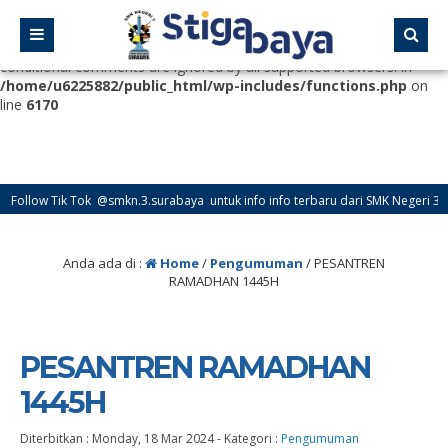
Deprecated
: Function WP_Dependencies->add_data() was called
with an argument that is
deprecated
since version 6.9.0! IE
conditional comments are ignored by all supported browsers. in
/home/u6225882/public_html/wp-includes/functions.php
on
line
6170
Tok @smkn.3.surabaya untuk info info terbaru dari SMK Negeri 3 Surabaya
Anda ada di :
Home
/
Pengumuman
/
PESANTREN
RAMADHAN 1445H
PESANTREN RAMADHAN
1445H
Diterbitkan :
Monday, 18 Mar 2024
-
Kategori :
Pengumuman