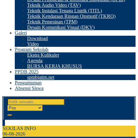
Teknik Audio Video (TAV)
Teknik Instalasi Tenaga Listrik (TITL)
Teknik Kendaraan Ringan Otomotif (TKRO)
Teknik Pemesinan (TPM)
Desain Komunikasi Visual (DKV)
Galeri
Download
Video
Program Sekolah
Ekstra Kulikuler
Agenda
BURSA KERJA KHUSUS
PPDB 2025
spmbjatim.net
Pengumuman
Absensi Siswa
SEKILAS INFO
06-08-2026