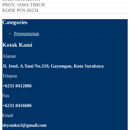
PROV.
JAWA TIMUR
KODE POS
60234
Categories
Pengumuman
Kotak Kami
Alamat
Jl. Jend. A.Yani No.319, Gayungan, Kota Surabaya
Telepon
+6231 8412886
Fax
+6231 8416686
Email
sbysmkn3@gmail.com