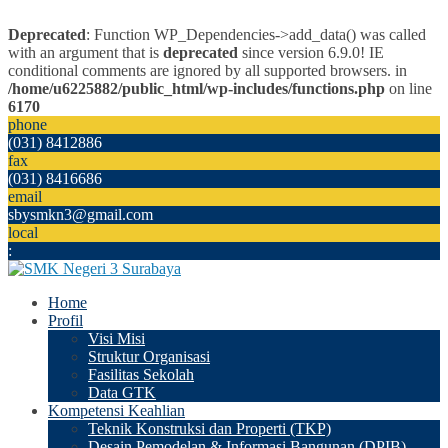
Deprecated
: Function WP_Dependencies->add_data() was called
with an argument that is
deprecated
since version 6.9.0! IE
conditional comments are ignored by all supported browsers. in
/home/u6225882/public_html/wp-includes/functions.php
on line
6170
phone
(031) 8412886
fax
(031) 8416686
email
sbysmkn3@gmail.com
local
:
Home
Profil
Visi Misi
Struktur Organisasi
Fasilitas Sekolah
Data GTK
Kompetensi Keahlian
Teknik Konstruksi dan Properti (TKP)
Desain Pemodelan & Informasi Bangunan (DPIB)