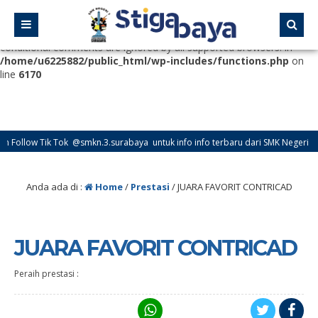
Deprecated
: Function WP_Dependencies->add_data() was called
with an argument that is
deprecated
since version 6.9.0! IE
conditional comments are ignored by all supported browsers. in
/home/u6225882/public_html/wp-includes/functions.php
on
line
6170
llow Tik Tok @smkn.3.surabaya untuk info info terbaru dari SMK Negeri 3 Sura
llow Instagram @official_osissmkn3sby dan @official.smkn3sby untuk info info 
Anda ada di :
Home
/
Prestasi
/
JUARA FAVORIT CONTRICAD
JUARA FAVORIT CONTRICAD
Peraih prestasi :