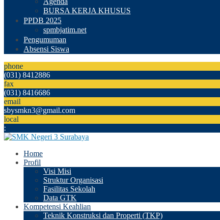
Agenda
BURSA KERJA KHUSUS
PPDB 2025
spmbjatim.net
Pengumuman
Absensi Siswa
phone
(031) 8412886
fax
(031) 8416686
email
sbysmkn3@gmail.com
local
:
Home
Profil
Visi Misi
Struktur Organisasi
Fasilitas Sekolah
Data GTK
Kompetensi Keahlian
Teknik Konstruksi dan Properti (TKP)