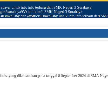
baya untuk info info terbaru dari SMK Negeri 3 Surabaya
egeri3surabaya939 untuk info SMK Negeri 3 Surabaya
sissmkn3sby dan @official.smkn3sby untuk info info terbaru dari SM
bels yang dilaksanakan pada tanggal 8 September 2024 di SMA Nege