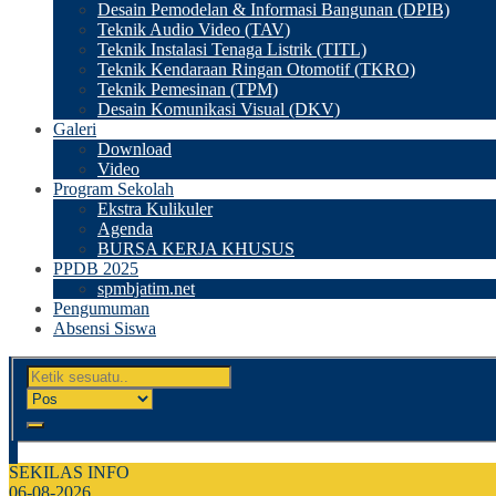
Desain Pemodelan & Informasi Bangunan (DPIB)
Teknik Audio Video (TAV)
Teknik Instalasi Tenaga Listrik (TITL)
Teknik Kendaraan Ringan Otomotif (TKRO)
Teknik Pemesinan (TPM)
Desain Komunikasi Visual (DKV)
Galeri
Download
Video
Program Sekolah
Ekstra Kulikuler
Agenda
BURSA KERJA KHUSUS
PPDB 2025
spmbjatim.net
Pengumuman
Absensi Siswa
SEKILAS INFO
06-08-2026