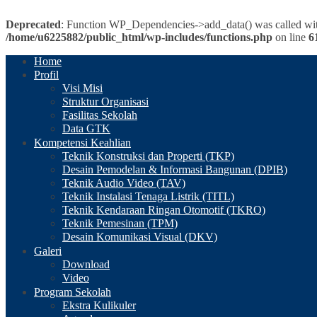
Deprecated
: Function WP_Dependencies->add_data() was called wit
/home/u6225882/public_html/wp-includes/functions.php
on line
6
Home
Profil
Visi Misi
Struktur Organisasi
Fasilitas Sekolah
Data GTK
Kompetensi Keahlian
Teknik Konstruksi dan Properti (TKP)
Desain Pemodelan & Informasi Bangunan (DPIB)
Teknik Audio Video (TAV)
Teknik Instalasi Tenaga Listrik (TITL)
Teknik Kendaraan Ringan Otomotif (TKRO)
Teknik Pemesinan (TPM)
Desain Komunikasi Visual (DKV)
Galeri
Download
Video
Program Sekolah
Ekstra Kulikuler