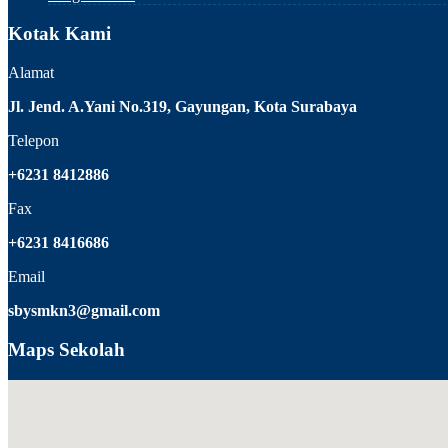
Kotak Kami
Alamat
Jl. Jend. A.Yani No.319, Gayungan, Kota Surabaya
Telepon
+6231 8412886
Fax
+6231 8416686
Email
sbysmkn3@gmail.com
Maps Sekolah