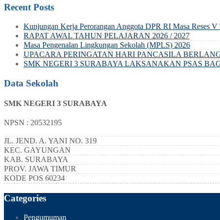
Recent Posts
Kunjungan Kerja Perorangan Anggota DPR RI Masa Reses V 
RAPAT AWAL TAHUN PELAJARAN 2026 / 2027
Masa Pengenalan Lingkungan Sekolah (MPLS) 2026
UPACARA PERINGATAN HARI PANCASILA BERLANG
SMK NEGERI 3 SURABAYA LAKSANAKAN PSAS BAGI 
Data Sekolah
SMK NEGERI 3 SURABAYA
NPSN : 20532195
JL. JEND. A. YANI NO. 319
KEC.
GAYUNGAN
KAB.
SURABAYA
PROV.
JAWA TIMUR
KODE POS
60234
Categories
Pengumuman