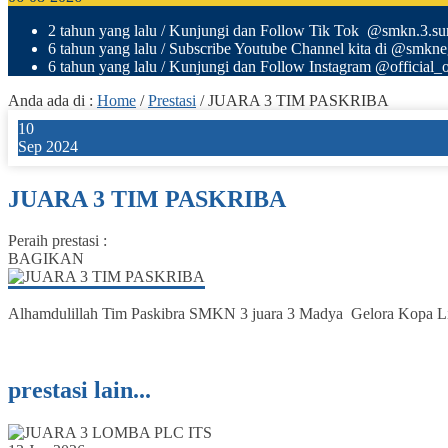
2 tahun yang lalu
/ Kunjungi dan Follow Tik Tok @smkn.3.sura
6 tahun yang lalu
/ Subscribe Youtube Channel kita di @smkn
6 tahun yang lalu
/ Kunjungi dan Follow Instagram @official_o
Anda ada di :
Home
/
Prestasi
/
JUARA 3 TIM PASKRIBA
10
Sep 2024
JUARA 3 TIM PASKRIBA
Peraih prestasi :
BAGIKAN
Alhamdulillah Tim Paskibra SMKN 3 juara 3 Madya Gelora Kopa Li
prestasi lain...