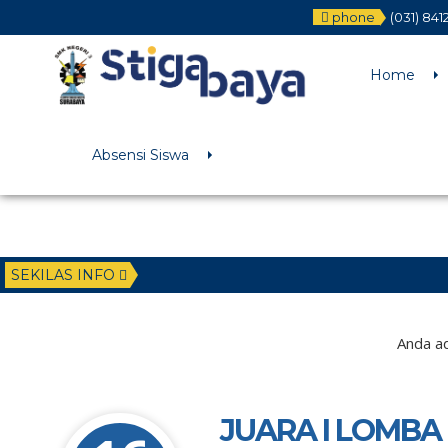
phone
(031) 84
Deprecated
: Function WP_Dependencies->add_data() was called wit
/home/u6225882/public_html/wp-includes/functions.php
on li
Home
Absensi Siswa
SEKILAS INFO
Anda ad
JUARA I LOMBA 