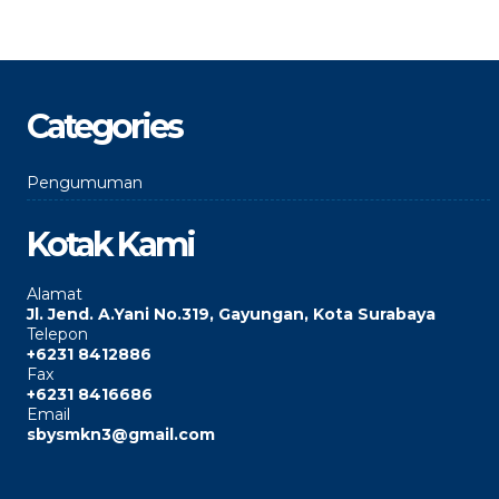
Categories
Pengumuman
Kotak Kami
Alamat
Jl. Jend. A.Yani No.319, Gayungan, Kota Surabaya
Telepon
+6231 8412886
Fax
+6231 8416686
Email
sbysmkn3@gmail.com