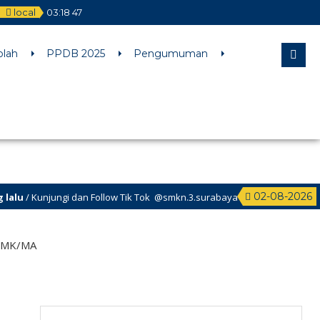
local
03
:
18
47
l comments are ignored by all supported browsers. in
olah
PPDB 2025
Pengumuman
02-08-2026
/ Kunjungi dan Follow Tik Tok @smkn.3.surabaya untuk info info terbaru
/SMK/MA