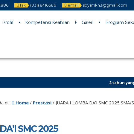
12886
fax
(031) 8416686
email
sbysmkn3@gmail.com
h an argument that is
deprecated
since version 6.9.0! IE conditiona
ne
6170
Profil
Kompetensi Keahlian
Galeri
Program Sek
2 tahun yang lalu
a di :
Home
/
Prestasi
/
JUARA I LOMBA DA’I SMC 2025 SMA
DA’I SMC 2025