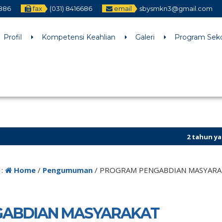
2886
fax
(031) 8416686
email
sbysmkn3@gmail.com
h an argument that is
deprecated
since version 6.9.0! IE conditiona
ne
6170
Profil
Kompetensi Keahlian
Galeri
Program Sek
2 tahun yang lalu
/ Kunjun
 :
Home
/
Pengumuman
/
PROGRAM PENGABDIAN MASYARA
ABDIAN MASYARAKAT