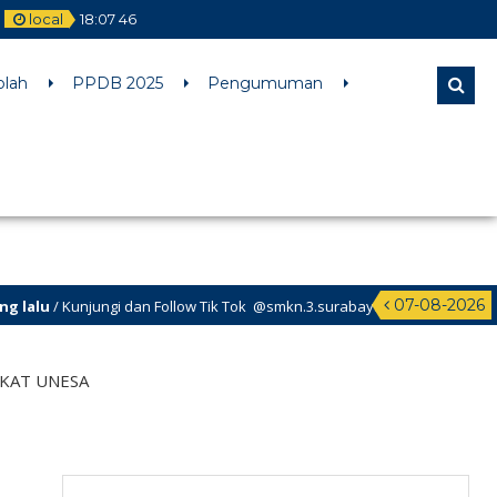
local
18
:
07
47
l comments are ignored by all supported browsers. in
olah
PPDB 2025
Pengumuman
07-08-2026
gi dan Follow Tik Tok @smkn.3.surabaya untuk info info terbaru dari SMK
KAT UNESA