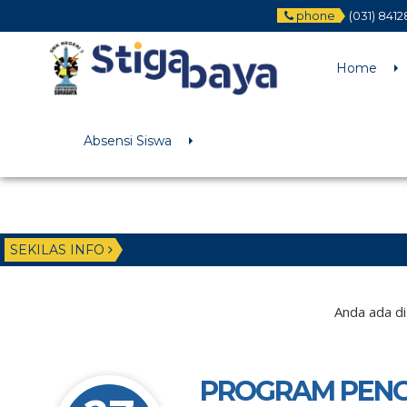
phone
(031) 841
Deprecated
: Function WP_Dependencies->add_data() was called wit
/home/u6225882/public_html/wp-includes/functions.php
on li
Home
Absensi Siswa
SEKILAS INFO
Anda ada di
PROGRAM PENG