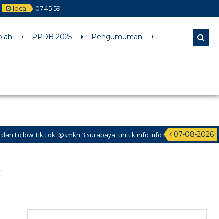
local
07
:
46
00
l comments are ignored by all supported browsers. in
olah
PPDB 2025
Pengumuman
07-08-2026
n.3.surabaya untuk info info terbaru dari SMK Negeri 3 Surabaya
K