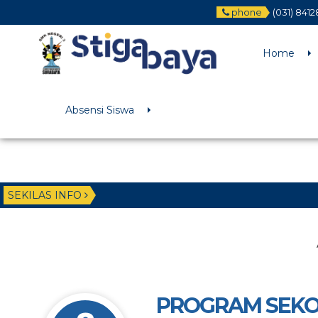
phone
(031) 8412
Deprecated
: Function WP_Dependencies->add_data() was called wit
/home/u6225882/public_html/wp-includes/functions.php
on li
Home
Absensi Siswa
SEKILAS INFO
PROGRAM SEKO