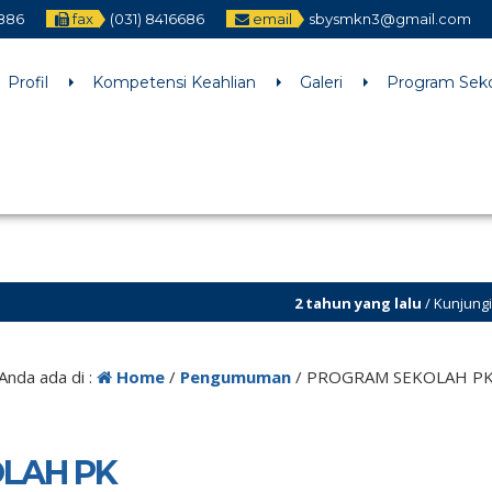
886
fax
(031) 8416686
email
sbysmkn3@gmail.com
h an argument that is
deprecated
since version 6.9.0! IE conditiona
ne
6170
Profil
Kompetensi Keahlian
Galeri
Program Sek
2 tahun yang lalu
/ Kunjungi dan Follow Tik Tok @smk
Anda ada di :
Home
/
Pengumuman
/
PROGRAM SEKOLAH P
LAH PK