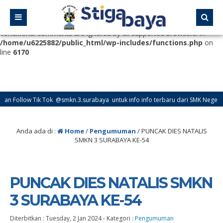
Deprecated
: Function WP_Dependencies->add_data() was called
with an argument that is
deprecated
since version 6.9.0! IE
conditional comments are ignored by all supported browsers. in
/home/u6225882/public_html/wp-includes/functions.php
on
line
6170
ik Tok @smkn.3.surabaya untuk info info terbaru dari SMK Negeri 3 Surabaya
Anda ada di :
Home
/
Pengumuman
/
PUNCAK DIES NATALIS
SMKN 3 SURABAYA KE-54
PUNCAK DIES NATALIS SMKN
3 SURABAYA KE-54
Diterbitkan :
Tuesday, 2 Jan 2024
-
Kategori :
Pengumuman