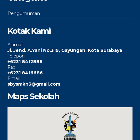
Pengumuman
Kotak Kami
Alamat
Jl. Jend. A.Yani No.319, Gayungan, Kota Surabaya
Telepon
+6231 8412886
Fax
+6231 8416686
Email
sbysmkn3@gmail.com
Maps Sekolah