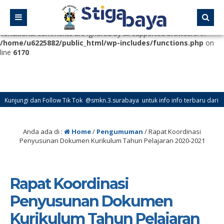
Deprecated
: Function WP_Dependencies->add_data() was called
with an argument that is
deprecated
since version 6.9.0! IE
conditional comments are ignored by all supported browsers. in
/home/u6225882/public_html/wp-includes/functions.php
on
line
6170
ngi dan Follow Tik Tok @smkn.3.surabaya untuk info info terbaru dari SMK Neg
Anda ada di :
Home
/
Pengumuman
/
Rapat Koordinasi
Penyusunan Dokumen Kurikulum Tahun Pelajaran 2020-2021
Rapat Koordinasi
Penyusunan Dokumen
Kurikulum Tahun Pelajaran