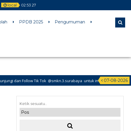
local
02
:
53
28
l comments are ignored by all supported browsers. in
olah
PPDB 2025
Pengumuman
07-08-2026
low Tik Tok @smkn.3.surabaya untuk info info terbaru dari SMK Negeri 3