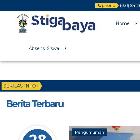
phone
(031) 841
Deprecated
: Function WP_Dependencies->add_data() was called wit
/home/u6225882/public_html/wp-includes/functions.php
on li
Home
Absensi Siswa
SEKILAS INFO
Berita Terbaru
Pengumuman