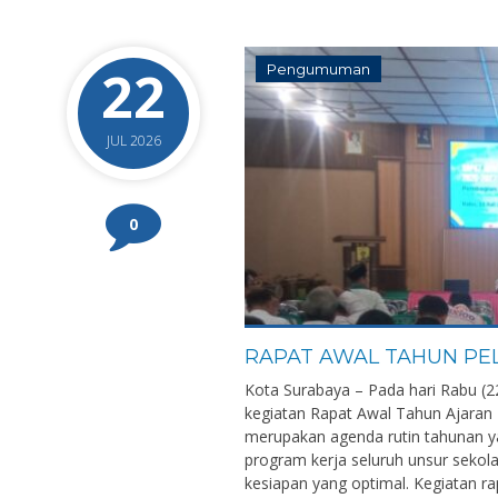
22
Pengumuman
JUL 2026
0
RAPAT AWAL TAHUN PEL
Kota Surabaya – Pada hari Rabu (
kegiatan Rapat Awal Tahun Ajaran 
merupakan agenda rutin tahunan ya
program kerja seluruh unsur seko
kesiapan yang optimal. Kegiatan ra