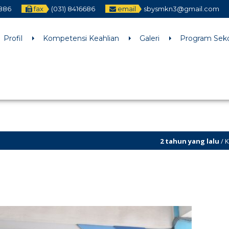
2886
fax
(031) 8416686
email
sbysmkn3@gmail.com
h an argument that is
deprecated
since version 6.9.0! IE conditiona
ne
6170
Profil
Kompetensi Keahlian
Galeri
Program Sek
2 tahun yang lalu
/ Kunjungi dan Fol