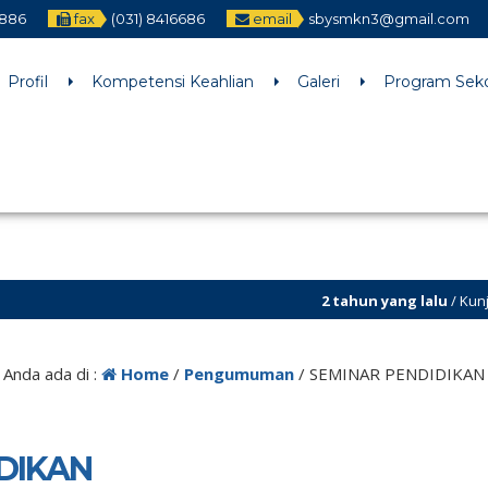
2886
fax
(031) 8416686
email
sbysmkn3@gmail.com
h an argument that is
deprecated
since version 6.9.0! IE conditiona
ne
6170
Profil
Kompetensi Keahlian
Galeri
Program Sek
2 tahun yang lalu
/ Kunjungi dan Follow T
Anda ada di :
Home
/
Pengumuman
/
SEMINAR PENDIDIKAN
DIKAN