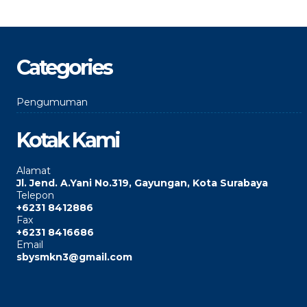
Categories
Pengumuman
Kotak Kami
Alamat
Jl. Jend. A.Yani No.319, Gayungan, Kota Surabaya
Telepon
+6231 8412886
Fax
+6231 8416686
Email
sbysmkn3@gmail.com