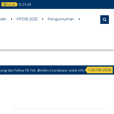
local
12
:
23
29
l comments are ignored by all supported browsers. in
olah
PPDB 2025
Pengumuman
06-08-2026
ik Tok @smkn.3.surabaya untuk info info terbaru dari SMK Negeri 3 Sura