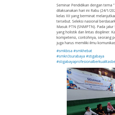
Seminar Pendidikan dengan tema ”
dilaksanakan hari ini Rabu (24/1/2
kelas XII yang berminat melanjutkan 
tersebut. Seleksi nasional berdasa
Masuk PTN (SNMPTN). Pada jalur 
yang holistik dan lintas disipliner
kompetensi, contohnya, seorang pe
juga harus memiliki ilmu komunika
#smkbisa #smkhebat
#smkn3surabaya
#stigabaya
#stigabayaprofesionalberkualitasb