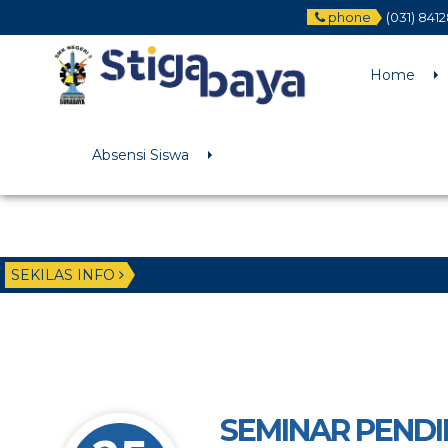
phone
(031) 841
Deprecated
: Function WP_Dependencies->add_data() was called wit
/home/u6225882/public_html/wp-includes/functions.php
on li
Home
Absensi Siswa
SEKILAS INFO
SEMINAR PENDI