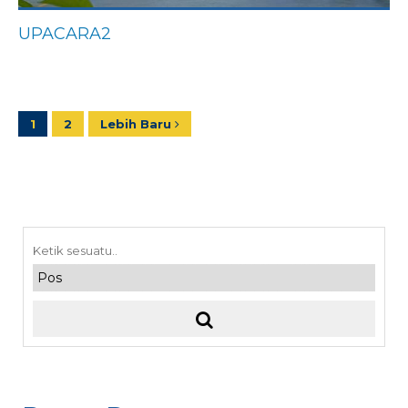
UPACARA2
1
2
Lebih Baru