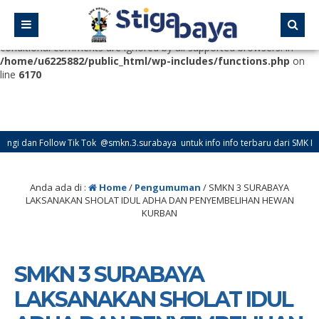
Deprecated
: Function WP_Dependencies->add_data() was called
with an argument that is
deprecated
since version 6.9.0! IE
conditional comments are ignored by all supported browsers. in
/home/u6225882/public_html/wp-includes/functions.php
on
line
6170
an Follow Tik Tok @smkn.3.surabaya untuk info info terbaru dari SMK Negeri 3
an Follow Instagram @official_osissmkn3sby dan @official.smkn3sby untuk info 
Anda ada di :
Home
/
Pengumuman
/
SMKN 3 SURABAYA
LAKSANAKAN SHOLAT IDUL ADHA DAN PENYEMBELIHAN HEWAN
KURBAN
SMKN 3 SURABAYA
LAKSANAKAN SHOLAT IDUL