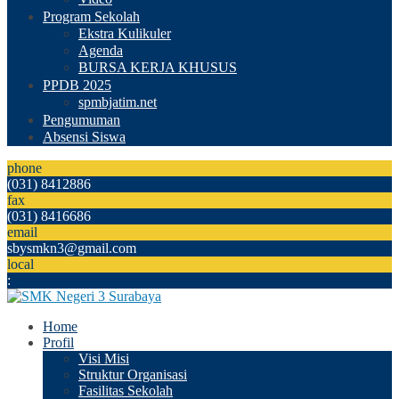
Program Sekolah
Ekstra Kulikuler
Agenda
BURSA KERJA KHUSUS
PPDB 2025
spmbjatim.net
Pengumuman
Absensi Siswa
phone
(031) 8412886
fax
(031) 8416686
email
sbysmkn3@gmail.com
local
:
Home
Profil
Visi Misi
Struktur Organisasi
Fasilitas Sekolah