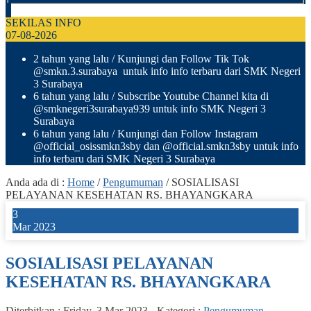
SEKILAS INFO
07-08-2026
2 tahun yang lalu
/ Kunjungi dan Follow Tik Tok
@smkn.3.surabaya untuk info info terbaru dari SMK Negeri
3 Surabaya
6 tahun yang lalu
/ Subscribe Youtube Channel kita di
@smknegeri3surabaya939 untuk info SMK Negeri 3
Surabaya
6 tahun yang lalu
/ Kunjungi dan Follow Instagram
@official_osissmkn3sby dan @official.smkn3sby untuk info
info terbaru dari SMK Negeri 3 Surabaya
Anda ada di :
Home
/
Pengumuman
/
SOSIALISASI
PELAYANAN KESEHATAN RS. BHAYANGKARA
3
Mar 2023
SOSIALISASI PELAYANAN
KESEHATAN RS. BHAYANGKARA
Diterbitkan :
Friday, 3 Mar 2023
-
Kategori :
Pengumuman