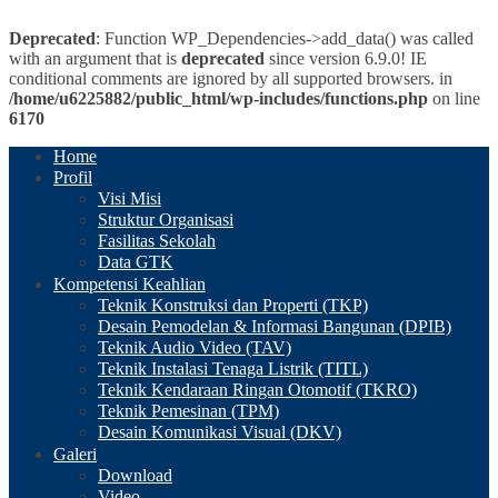
Deprecated
: Function WP_Dependencies->add_data() was called
with an argument that is
deprecated
since version 6.9.0! IE
conditional comments are ignored by all supported browsers. in
/home/u6225882/public_html/wp-includes/functions.php
on line
6170
Home
Profil
Visi Misi
Struktur Organisasi
Fasilitas Sekolah
Data GTK
Kompetensi Keahlian
Teknik Konstruksi dan Properti (TKP)
Desain Pemodelan & Informasi Bangunan (DPIB)
Teknik Audio Video (TAV)
Teknik Instalasi Tenaga Listrik (TITL)
Teknik Kendaraan Ringan Otomotif (TKRO)
Teknik Pemesinan (TPM)
Desain Komunikasi Visual (DKV)
Galeri
Download
Video