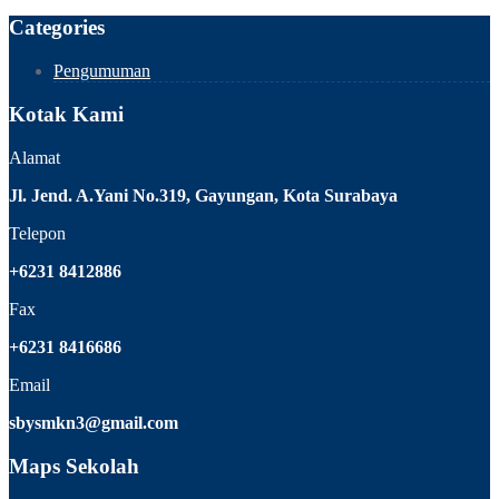
Categories
Pengumuman
Kotak Kami
Alamat
Jl. Jend. A.Yani No.319, Gayungan, Kota Surabaya
Telepon
+6231 8412886
Fax
+6231 8416686
Email
sbysmkn3@gmail.com
Maps Sekolah