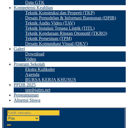
Data GTK
Kompetensi Keahlian
Teknik Konstruksi dan Properti (TKP)
Desain Pemodelan & Informasi Bangunan (DPIB)
Teknik Audio Video (TAV)
Teknik Instalasi Tenaga Listrik (TITL)
Teknik Kendaraan Ringan Otomotif (TKRO)
Teknik Pemesinan (TPM)
Desain Komunikasi Visual (DKV)
Galeri
Download
Video
Program Sekolah
Ekstra Kulikuler
Agenda
BURSA KERJA KHUSUS
PPDB 2025
spmbjatim.net
Pengumuman
Absensi Siswa