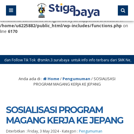
Deprecated
: Function WP_Dependencies->add_data() was called
with an argument that is
deprecated
since version 6.9.0! IE
conditional comments are ignored by all supported browsers. in
/home/u6225882/public_html/wp-includes/functions.php
on
line
6170
 Follow Tik Tok @smkn.3.surabaya untuk info info terbaru dari SMK Negeri 3 S
Anda ada di :
Home
/
Pengumuman
/
SOSIALISASI
PROGRAM MAGANG KERJA KE JEPANG
SOSIALISASI PROGRAM
MAGANG KERJA KE JEPANG
Diterbitkan :
Friday, 3 May 2024
-
Kategori :
Pengumuman