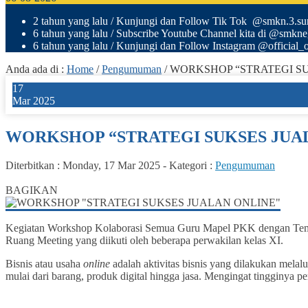
2 tahun yang lalu
/ Kunjungi dan Follow Tik Tok @smkn.3.sura
6 tahun yang lalu
/ Subscribe Youtube Channel kita di @smkn
6 tahun yang lalu
/ Kunjungi dan Follow Instagram @official_o
Anda ada di :
Home
/
Pengumuman
/
WORKSHOP “STRATEGI S
17
Mar 2025
WORKSHOP “STRATEGI SUKSES JUA
Diterbitkan :
Monday, 17 Mar 2025
-
Kategori :
Pengumuman
0
BAGIKAN
Kegiatan Workshop Kolaborasi Semua Guru Mapel PKK dengan Te
Ruang Meeting yang diikuti oleh beberapa perwakilan kelas XI.
Bisnis atau usaha
online
adalah aktivitas bisnis yang dilakukan melalu
mulai dari barang, produk digital hingga jasa. Mengingat tingginya pe