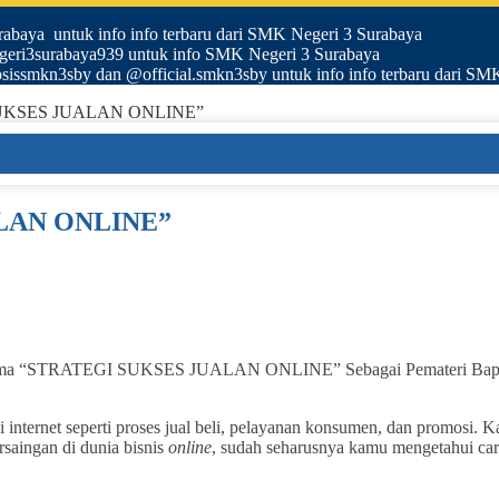
baya untuk info info terbaru dari SMK Negeri 3 Surabaya
egeri3surabaya939 untuk info SMK Negeri 3 Surabaya
sissmkn3sby dan @official.smkn3sby untuk info info terbaru dari SM
UKSES JUALAN ONLINE”
LAN ONLINE”
ma “STRATEGI SUKSES JUALAN ONLINE” Sebagai Pemateri Bapak Yan
i internet seperti proses jual beli, pelayanan konsumen, dan promosi. 
rsaingan di dunia bisnis
online
, sudah seharusnya kamu mengetahui car