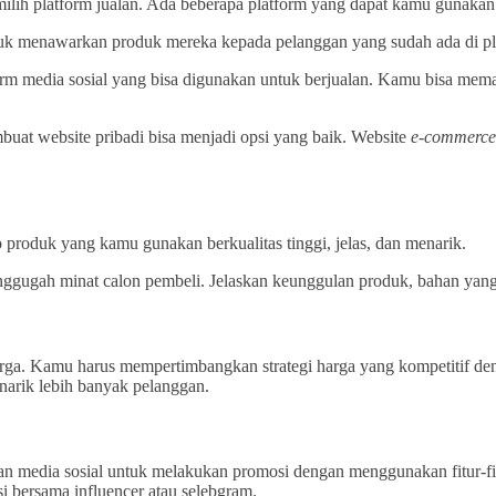
ilih platform jualan. Ada beberapa platform yang dapat kamu gunakan u
uk menawarkan produk mereka kepada pelanggan yang sudah ada di pla
rm media sosial yang bisa digunakan untuk berjualan. Kamu bisa meman
mbuat website pribadi bisa menjadi opsi yang baik. Website
e-commerce
to produk yang kamu gunakan berkualitas tinggi, jelas, dan menarik.
menggugah minat calon pembeli. Jelaskan keunggulan produk, bahan yan
rga. Kamu harus mempertimbangkan strategi harga yang kompetitif de
narik lebih banyak pelanggan.
an media sosial untuk melakukan promosi dengan menggunakan fitur-fit
asi bersama influencer atau selebgram.