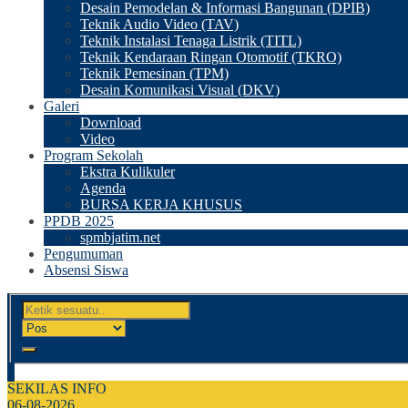
Desain Pemodelan & Informasi Bangunan (DPIB)
Teknik Audio Video (TAV)
Teknik Instalasi Tenaga Listrik (TITL)
Teknik Kendaraan Ringan Otomotif (TKRO)
Teknik Pemesinan (TPM)
Desain Komunikasi Visual (DKV)
Galeri
Download
Video
Program Sekolah
Ekstra Kulikuler
Agenda
BURSA KERJA KHUSUS
PPDB 2025
spmbjatim.net
Pengumuman
Absensi Siswa
SEKILAS INFO
06-08-2026