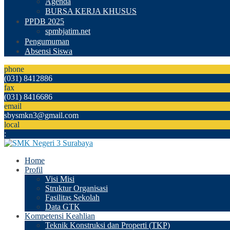
Agenda
BURSA KERJA KHUSUS
PPDB 2025
spmbjatim.net
Pengumuman
Absensi Siswa
phone
(031) 8412886
fax
(031) 8416686
email
sbysmkn3@gmail.com
local
:
Home
Profil
Visi Misi
Struktur Organisasi
Fasilitas Sekolah
Data GTK
Kompetensi Keahlian
Teknik Konstruksi dan Properti (TKP)