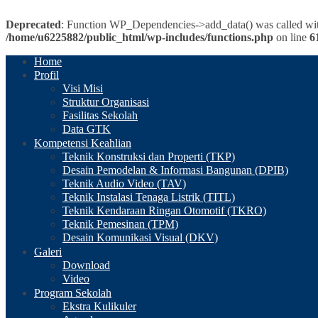
Deprecated
: Function WP_Dependencies->add_data() was called wit
/home/u6225882/public_html/wp-includes/functions.php
on line
6
Home
Profil
Visi Misi
Struktur Organisasi
Fasilitas Sekolah
Data GTK
Kompetensi Keahlian
Teknik Konstruksi dan Properti (TKP)
Desain Pemodelan & Informasi Bangunan (DPIB)
Teknik Audio Video (TAV)
Teknik Instalasi Tenaga Listrik (TITL)
Teknik Kendaraan Ringan Otomotif (TKRO)
Teknik Pemesinan (TPM)
Desain Komunikasi Visual (DKV)
Galeri
Download
Video
Program Sekolah
Ekstra Kulikuler