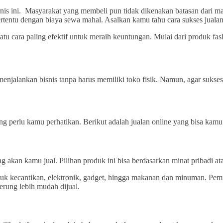
snis ini. Masyarakat yang membeli pun tidak dikenakan batasan dari m
 tertentu dengan biaya sewa mahal. Asalkan kamu tahu cara sukses juala
h satu cara paling efektif untuk meraih keuntungan. Mulai dari produk f
enjalankan bisnis tanpa harus memiliki toko fisik. Namun, agar sukses
ng perlu kamu perhatikan. Berikut adalah jualan online yang bisa kamu
akan kamu jual. Pilihan produk ini bisa berdasarkan minat pribadi ata
oduk kecantikan, elektronik, gadget, hingga makanan dan minuman. Pemi
rung lebih mudah dijual.